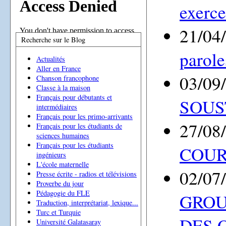
exerce
21/04
Recherche sur le Blog
parole
Actualités
Aller en France
03/09
Chanson francophone
Classe à la maison
Français pour débutants et
SOUS
intermédiaires
Français pour les primo-arrivants
27/08
Français pour les étudiants de
sciences humaines
Français pour les étudiants
COUR
ingénieurs
L'école maternelle
02/07
Presse écrite - radios et télévisions
Proverbe du jour
Pédagogie du FLE
GROU
Traduction, interprétariat, lexique...
Turc et Turquie
DES 
Université Galatasaray