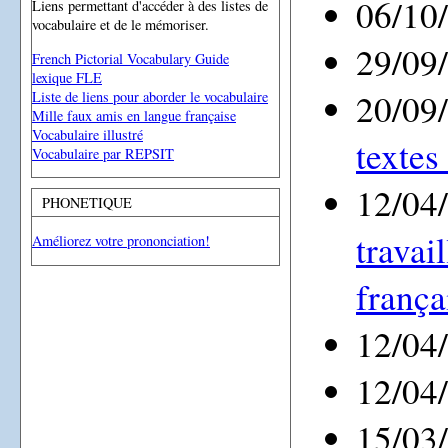
06/10
Liens permettant d'accéder à des listes de
vocabulaire et de le mémoriser.
29/09
French Pictorial Vocabulary Guide
lexique FLE
20/09
Liste de liens pour aborder le vocabulaire
Mille faux amis en langue française
Vocabulaire illustré
textes
Vocabulaire par REPSIT
12/04
PHONETIQUE
travai
Améliorez votre prononciation!
frança
12/04
12/04
15/03