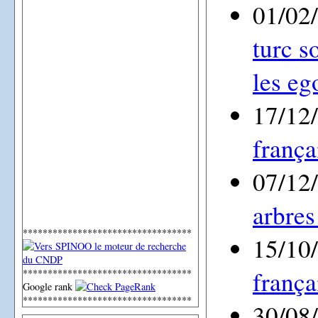
01/02
turc s
les eg
17/12
frança
07/12
arbres
**********************************
15/10
frança
**********************************
Google rank
**********************************
30/08