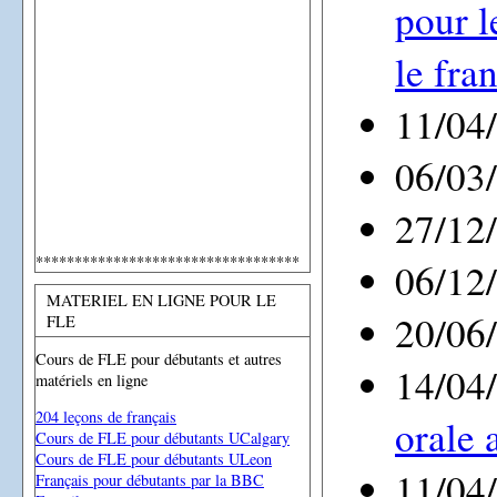
pour l
le fra
11/04
06/03
27/12
**********************************
06/12
MATERIEL EN LIGNE POUR LE
20/06
FLE
Cours de FLE pour débutants et autres
14/04
matériels en ligne
204 leçons de français
orale 
Cours de FLE pour débutants UCalgary
Cours de FLE pour débutants ULeon
11/04
Français pour débutants par la BBC