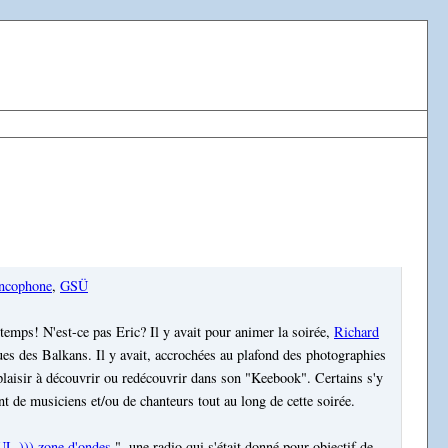
ancophone
,
GSÜ
n temps! N'est-ce pas Eric? Il y avait pour animer la soirée,
Richard
ues des Balkans. Il y avait, accrochées au plafond des photographies
laisir à découvrir ou redécouvrir dans son "Keebook". Certains s'y
nt de musiciens et/ou de chanteurs tout au long de cette soirée.
L ))) zone d'ondes
", une radio qui s'était donné pour objectif de