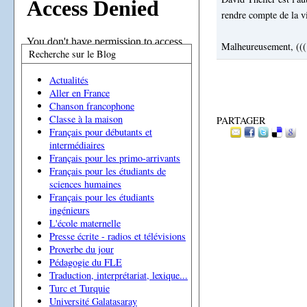
rendre compte de la vi
Malheureusement, ((( 
Recherche sur le Blog
Actualités
Aller en France
Chanson francophone
Classe à la maison
PARTAGER
Français pour débutants et
intermédiaires
Français pour les primo-arrivants
Français pour les étudiants de
sciences humaines
Français pour les étudiants
ingénieurs
L'école maternelle
Presse écrite - radios et télévisions
Proverbe du jour
Pédagogie du FLE
Traduction, interprétariat, lexique...
Turc et Turquie
Université Galatasaray