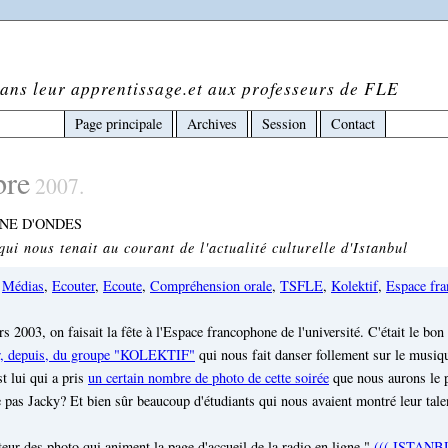
ans leur apprentissage.et aux professeurs de FLE
Page principale
Archives
Session
Contact
bre
2007.
ZONE D'ONDES
ui nous tenait au courant de l'actualité culturelle d'Istanbul
,
Médias
,
Ecouter
,
Ecoute
,
Compréhension orale
,
TSFLE
,
Kolektif
,
Espace fr
s 2003, on faisait la fête à l'Espace francophone de l'université. C'était le bo
ur, depuis, du groupe "KOLEKTIF"
qui nous fait danser follement sur le musiq
t lui qui a pris
un certain nombre de photo de cette soirée
que nous aurons le p
e pas Jacky? Et bien sûr beaucoup d'étudiants qui nous avaient montré leur tale
teur des photo qui animent la page d'accueil de la radio en ligne "
((( ISTANBU