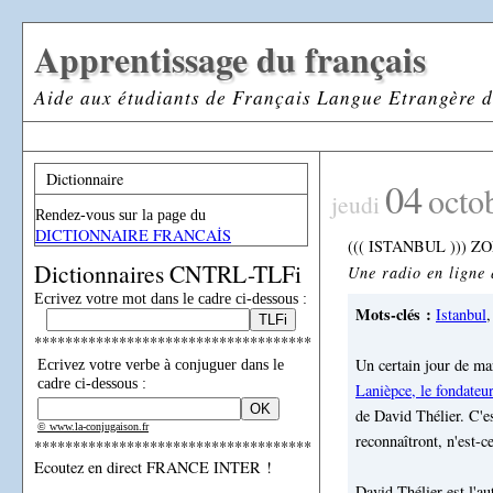
Apprentissage du français
Aide aux étudiants de Français Langue Etrangère d
Dictionnaire
04
octo
jeudi
Rendez-vous sur la page du
DICTIONNAIRE FRANCAİS
((( ISTANBUL ))) 
Dictionnaires CNTRL-TLFi
Une radio en ligne q
Ecrivez votre mot dans le cadre ci-dessous :
Mots-clés :
Istanbul
************************************
Un certain jour de mar
Ecrivez votre verbe à conjuguer dans le
cadre ci-dessous :
Lanièpce, le fondate
de David Thélier. C'es
© www.la-conjugaison.fr
reconnaîtront, n'est-c
************************************
Ecoutez en direct FRANCE INTER !
David Thélier est l'au