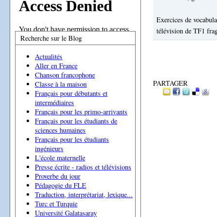
Exercices de vocabula
télévision de TF1 fr
Recherche sur le Blog
Actualités
Aller en France
Chanson francophone
PARTAGER
Classe à la maison
Français pour débutants et
intermédiaires
Français pour les primo-arrivants
Français pour les étudiants de
sciences humaines
Français pour les étudiants
ingénieurs
L'école maternelle
Presse écrite - radios et télévisions
Proverbe du jour
Pédagogie du FLE
Traduction, interprétariat, lexique...
Turc et Turquie
Université Galatasaray