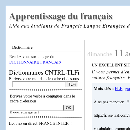
Apprentissage du français
Aide aux étudiants de Français Langue Etrangère d
Dictionnaire
11
a
dimanche
Rendez-vous sur la page du
DICTIONNAIRE FRANCAİS
UN EXCELLENT SI
Dictionnaires CNTRL-TLFi
Il vous permet d’en
culture française. F
Ecrivez votre mot dans le cadre ci-dessous :
Mots-clés :
FLE
,
gr
************************************
Ecrivez votre verbe à conjuguer dans le
cadre ci-dessous :
À ne pas manquer !!!
© www.la-conjugaison.fr
http://fr.ver-taal.com
************************************
Ecoutez en direct FRANCE INTER !
vocabulaire, grammaire