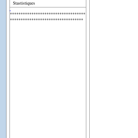
Stastistiques
***********************************
**********************************