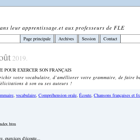
ans leur apprentissage.et aux professeurs de FLE
Page principale
Archives
Session
Contact
oût
2019.
TE POUR EXERCER SON FRANÇAIS
richir votre vocabulaire, d’amélliorer votre grammaire, de faire b
élicitations à son ou ses auteurs !
ammaire
,
vocabulaire
,
Compréhension orale
,
Écoute
,
Chansons françaises et f
/index.htm
, exercices d'écoute...