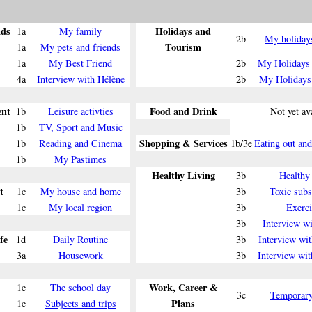
nds
Holidays and
1a
My family
2b
My holidays
Tourism
1a
My pets and friends
1a
My Best Friend
2b
My Holidays 
4a
Interview with Hélène
2b
My Holidays 
ent
Food and Drink
1b
Leisure activties
Not yet av
1b
TV, Sport and Music
Shopping & Services
1b
Reading and Cinema
1b/3e
Eating out an
1b
My Pastimes
Healthy Living
3b
Healthy 
t
1c
My house and home
3b
Toxic subs
1c
My local region
3b
Exerci
3b
Interview wi
fe
1d
Daily Routine
3b
Interview wi
3a
Housework
3b
Interview wit
Work, Career &
1e
The school day
3c
Temporar
Plans
1e
Subjects and trips