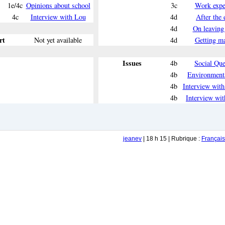
1e/4c
Opinions about school
3c
Work expe
4c
Interview with Lou
4d
After the
4d
On leaving
rt
Not yet available
4d
Getting ma
Issues
4b
Social Que
4b
Environmenta
4b
Interview with
4b
Interview wit
jeanev
| 18 h 15 | Rubrique :
Français