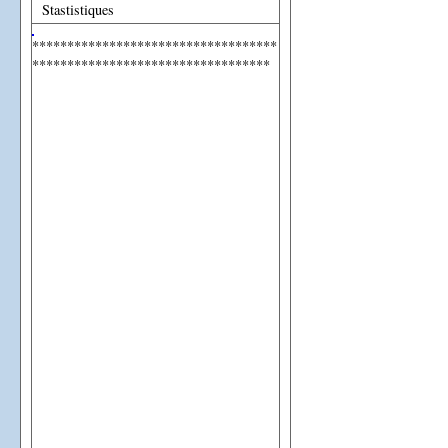
Stastistiques
***********************************
**********************************