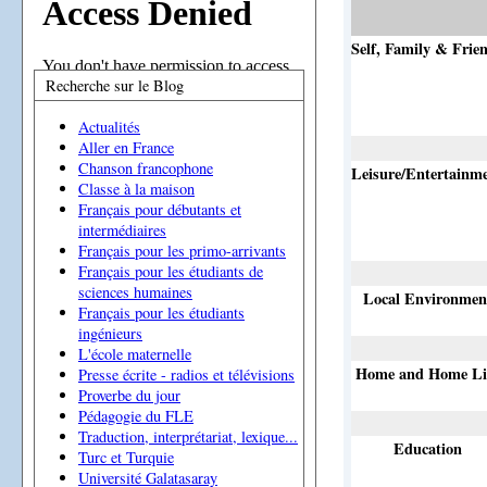
Self, Family & Frie
Recherche sur le Blog
Actualités
Aller en France
Chanson francophone
Leisure/Entertainm
Classe à la maison
Français pour débutants et
intermédiaires
Français pour les primo-arrivants
Français pour les étudiants de
sciences humaines
Local Environmen
Français pour les étudiants
ingénieurs
L'école maternelle
Home and Home Li
Presse écrite - radios et télévisions
Proverbe du jour
Pédagogie du FLE
Traduction, interprétariat, lexique...
Education
Turc et Turquie
Université Galatasaray