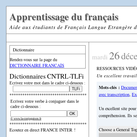
Apprentissage du français
Aide aux étudiants de Français Langue Etrangère d
Dictionnaire
26
déc
mardi
Rendez-vous sur la page du
DICTIONNAIRE FRANCAİS
RESSOURCES VIDÉ
Dictionnaires CNTRL-TLFi
Un excellent trava
Ecrivez votre mot dans le cadre ci-dessous :
Mots-clés :
Document
avec transcription
,
Ex
************************************
Ecrivez votre verbe à conjuguer dans le
cadre ci-dessous :
Un excellent site pour
compréhension. Ils se
© www.la-conjugaison.fr
************************************
Choose a General Topi
Ecoutez en direct FRANCE INTER !