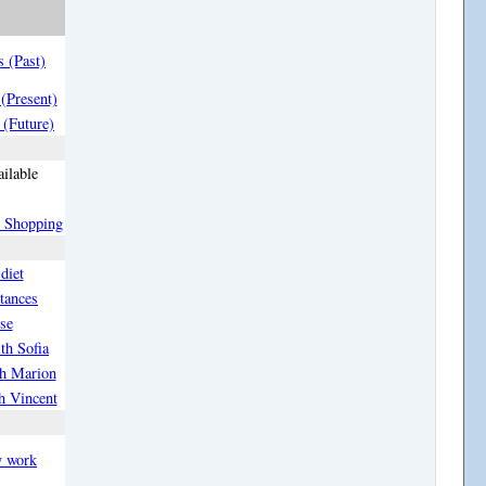
 (Past)
(Present)
(Future)
ailable
d Shopping
diet
tances
se
th Sofia
th Marion
h Vincent
y work