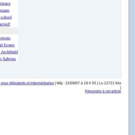
rience
 exams
 school
rried!
stions
l Issues
 Archibald
h Sabrina
 pour débutants et intermédiaires
| Màj : 22/09/07 à 18 h 55 | Lu 12721 fois
|
Répondre à cet article