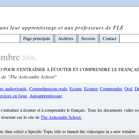
ans leur apprentissage.et aux professeurs de FLE
Page principale
Archives
Session
Contact
embre
2006.
O POUR S'ENTRAÎNER À ÉCOUTER ET COMPRENDRE LE FRANÇAI
il de "The Ashcombe School"
s audiovisuels
,
Compréhension orale
,
Ecoute
,
Ecouter
,
Comprendre
,
Oral
,
Do
ercices en ligne
,
Autoapprentissage
 s'entraîner à écouter et à comprendre le français. Tous les documents vidéo so
 trouvent sur le site de
The Ashcombe School.
c then select a Specific Topic title to launch the video/quiz in a new window