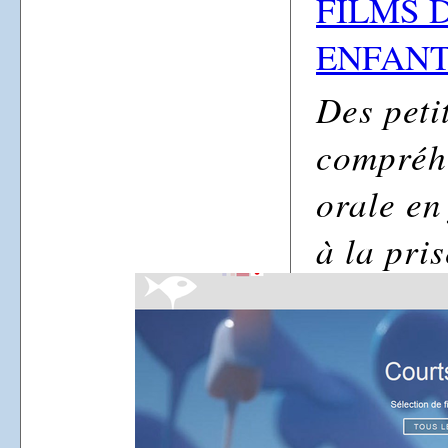
FILMS 
ENFAN
Des petit
compréh
orale en
à la pri