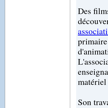
Des films
découver
associat
primaire
d'animat
L'associ
enseigna
matériel 
Son trava