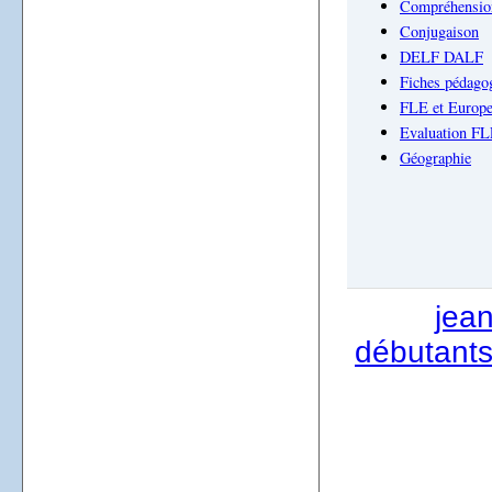
Compréhension
Conjugaison
DELF DALF
Fiches pédago
FLE et Europ
Evaluation F
Géographie
jea
débutants