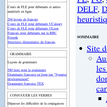
DELF
,
D
Cours de FLE pour débutants et autres
matériels en ligne
heuristi
204 leçons de français
Cours de FLE pour débutants UCalgary
Cours de FLE pour débutants ULeon
Français pour débutants par la BBC
SOMMAIRE
Freepik
Structures élémentaires du français
Site 
GRAMMAIRE
Aus
Leçons de grammaire
le
580 liens pour la grammaire
Grammaire française en ligne par "Synapse
don
développement"
Grammaire française TEX
car
CONJUGUER LES VERBES
Dépasser les difficultés de la conjugaison