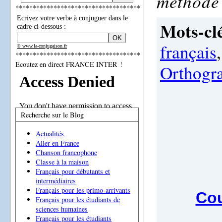
méthode 
************************************
Ecrivez votre verbe à conjuguer dans le
Mots-clé
cadre ci-dessous :
français
© www.la-conjugaison.fr
************************************
Ecoutez en direct FRANCE INTER !
Orthogr
Recherche sur le Blog
Actualités
Aller en France
Chanson francophone
Classe à la maison
Français pour débutants et
intermédiaires
Français pour les primo-arrivants
Cou
Français pour les étudiants de
sciences humaines
Français pour les étudiants