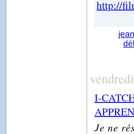
http://f
jea
dé
vendredi
I-CATC
APPREN
Je ne ré