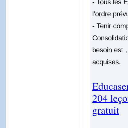
- Tous les E
l'ordre prévu
- Tenir comp
Consolidati
besoin est ,
acquises.
Educase
204 leço
gratuit