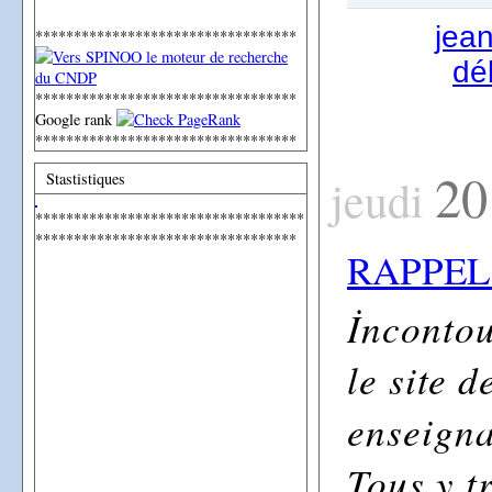
jea
**********************************
dé
**********************************
Google rank
**********************************
20
Stastistiques
jeudi
***********************************
**********************************
RAPPEL
İnconto
le site 
enseigna
Tous y t