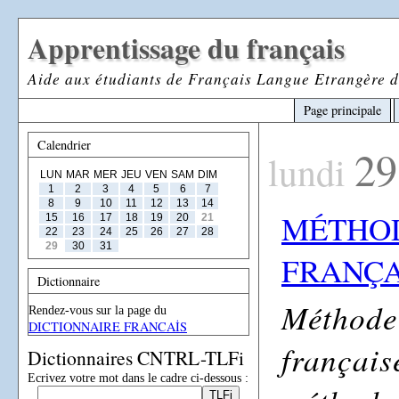
Apprentissage du français
Aide aux étudiants de Français Langue Etrangère d
Page principale
Calendrier
29
lundi
LUN
MAR
MER
JEU
VEN
SAM
DIM
1
2
3
4
5
6
7
8
9
10
11
12
13
14
MÉTHO
15
16
17
18
19
20
21
22
23
24
25
26
27
28
29
30
31
FRANÇA
Dictionnaire
Méthode 
Rendez-vous sur la page du
DICTIONNAIRE FRANCAİS
français
Dictionnaires CNTRL-TLFi
Ecrivez votre mot dans le cadre ci-dessous :