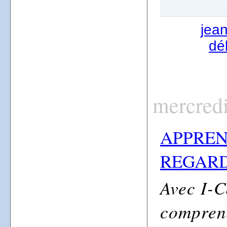
jea
dé
mercred
APPREN
REGARD
Avec I-C
comprend