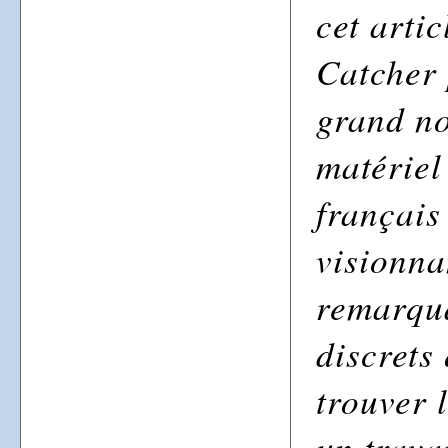
cet artic
Catcher 
grand no
matériel
français
visionna
remarqua
discrets 
trouver 
un trava