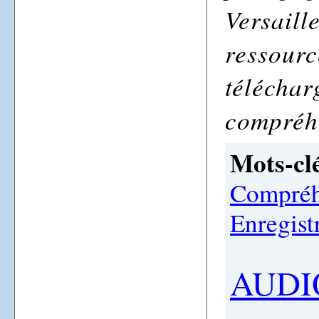
Versaill
ressourc
téléchar
compréh
Mots-clé
Compréh
Enregist
AUDI