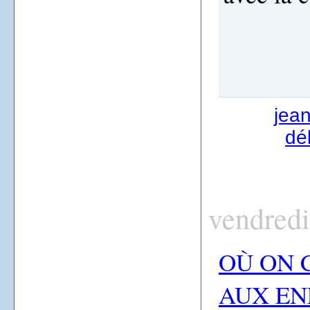
jea
dé
vendredi
OÙ ON 
AUX EN