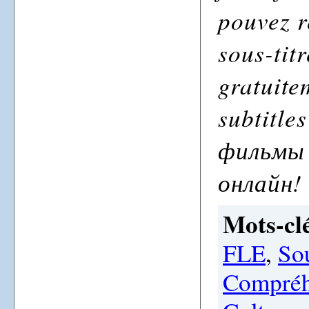
pouvez r
sous-tit
gratuite
subtitle
фильмы
онлайн!
Mots-clé
FLE
,
Sou
Compréh