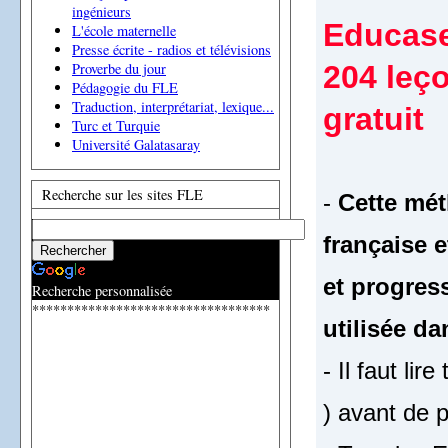
ingénieurs
Educase
L'école maternelle
Presse écrite - radios et télévisions
204 leç
Proverbe du jour
Pédagogie du FLE
Traduction, interprétariat, lexique...
gratuit
Turc et Turquie
Université Galatasaray
Recherche sur les sites FLE
-
Cette mét
française 
et progress
Recherche personnalisée
**********************************
utilisée da
- Il faut li
) avant de 