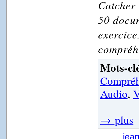
Catcher 
50 docum
exercice
compréh
Mots-clé
Compréh
Audio
,
V
→ plus
jea