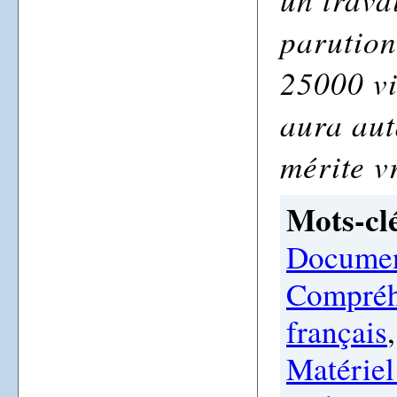
parution
25000 vi
aura aut
mérite v
Mots-clé
Documen
Compréh
français
Matérie