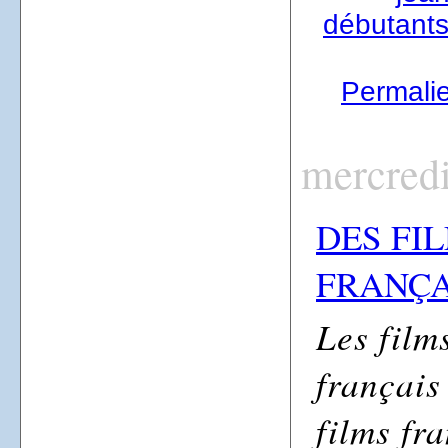
débutants
Permalien
mercred
DES FI
FRANÇA
Les film
français 
films fr