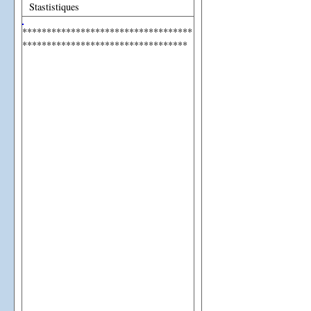
Stastistiques
***********************************
**********************************