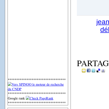
jea
dé
PARTAG
**********************************
**********************************
Google rank
**********************************