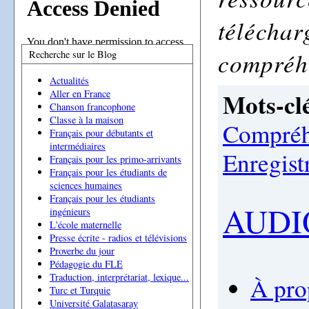
téléchar
compréh
Recherche sur le Blog
Actualités
Mots-clé
Aller en France
Chanson francophone
Classe à la maison
Compréh
Français pour débutants et
intermédiaires
Enregist
Français pour les primo-arrivants
Français pour les étudiants de
sciences humaines
Français pour les étudiants
AUDI
ingénieurs
L'école maternelle
Presse écrite - radios et télévisions
Proverbe du jour
Pédagogie du FLE
Traduction, interprétariat, lexique...
À pro
Turc et Turquie
Université Galatasaray