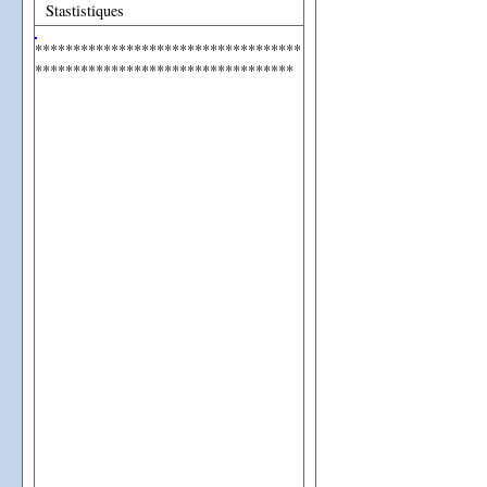
Stastistiques
***********************************
**********************************