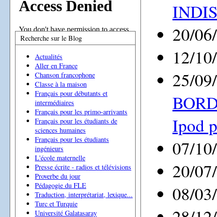
INDI
20/06
Recherche sur le Blog
12/10
Actualités
Aller en France
25/09
Chanson francophone
Classe à la maison
Français pour débutants et
BORDA
intermédiaires
Français pour les primo-arrivants
Ipod p
Français pour les étudiants de
sciences humaines
Français pour les étudiants
07/10
ingénieurs
L'école maternelle
20/07
Presse écrite - radios et télévisions
Proverbe du jour
Pédagogie du FLE
08/03
Traduction, interprétariat, lexique...
Turc et Turquie
28/12
Université Galatasaray