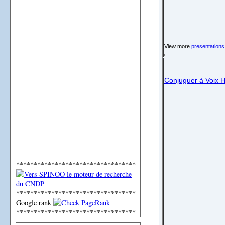
View more
presentations
Conjuguer à Voix H
**********************************
**********************************
Google rank
**********************************