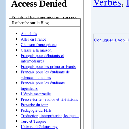
Verbes
,
Recherche sur le Blog
Actualités
Aller en France
Conjuguer à Voix H
Chanson francophone
Classe à la maison
Français pour débutants et
intermédiaires
Français pour les primo-arrivants
Français pour les étudiants de
sciences humaines
Français pour les étudiants
ingénieurs
L'école maternelle
Presse écrite - radios et télévisions
Proverbe du jour
Pédagogie du FLE
Traduction, interprétariat, lexique...
Turc et Turquie
Université Galatasaray