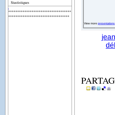
Stastistiques
***********************************
**********************************
View more
presentations
jea
dé
PARTAG