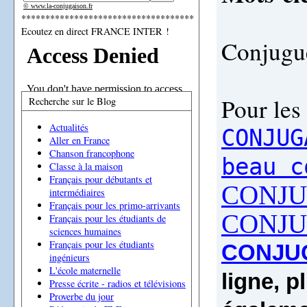
© www.la-conjugaison.fr
************************************
Ecoutez en direct FRANCE INTER !
Conjugue
Pour les 
Recherche sur le Blog
Actualités
CONJUG
Aller en France
Chanson francophone
beau c
Classe à la maison
Français pour débutants et
CONJUG
intermédiaires
Français pour les primo-arrivants
CONJUG
Français pour les étudiants de
sciences humaines
Français pour les étudiants
CONJUG
ingénieurs
L'école maternelle
ligne, p
Presse écrite - radios et télévisions
Proverbe du jour