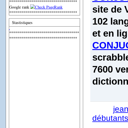
**********************************
Google rank
site de 
**********************************
102 lan
Stastistiques
et en li
***********************************
**********************************
CONJUG
scrabbl
7600 ve
diction
jea
débutants