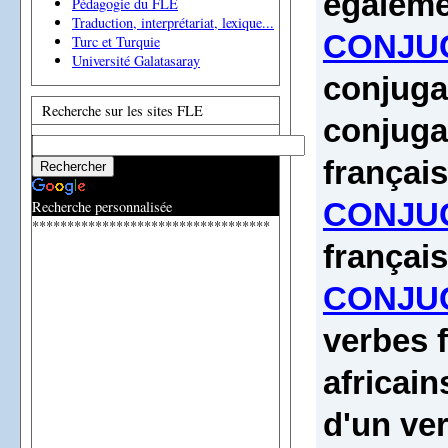
égalemen
Pédagogie du FLE
Traduction, interprétariat, lexique...
CONJUG
Turc et Turquie
Université Galatasaray
conjugal
Recherche sur les sites FLE
conjuga
français
Recherche personnalisée
CONJUG
**********************************
françai
CONJUG
verbes f
africain
d'un ver