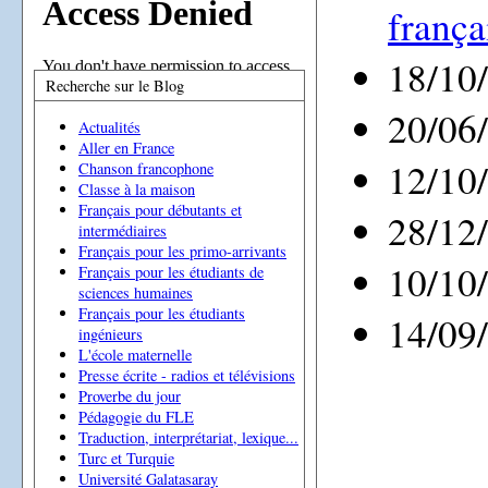
frança
18/10
Recherche sur le Blog
20/06
Actualités
Aller en France
12/10
Chanson francophone
Classe à la maison
Français pour débutants et
28/12
intermédiaires
Français pour les primo-arrivants
10/10
Français pour les étudiants de
sciences humaines
Français pour les étudiants
14/09
ingénieurs
L'école maternelle
Presse écrite - radios et télévisions
Proverbe du jour
Pédagogie du FLE
Traduction, interprétariat, lexique...
Turc et Turquie
Université Galatasaray