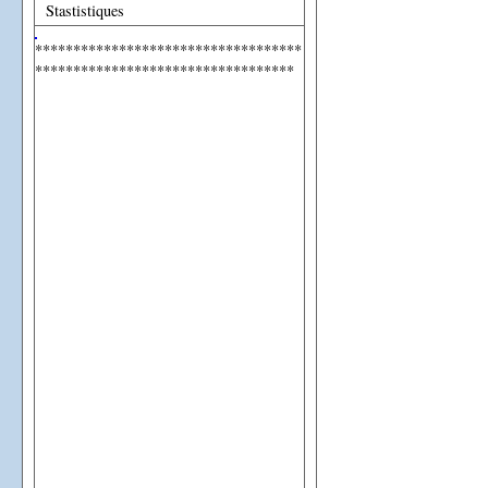
Stastistiques
***********************************
**********************************