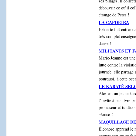
ses pliages, il collec
découvrir ce qu’il co
étrange de Peter !
LA CAPOEIRA
Johan te fait entrer d
très complet enseigne
danse !
MILITANTS ET 
Marie-Jeanne est une 
lutte contre la viola
journée, elle partage
pourquoi, à cette occ
LE KARATÉ SEL
Alex est un jeune kar
t’invite à le suivre 
professeur et tu déco
séance !
MAQUILLAGE DE
Éléonore apprend le m
montre son art en fai