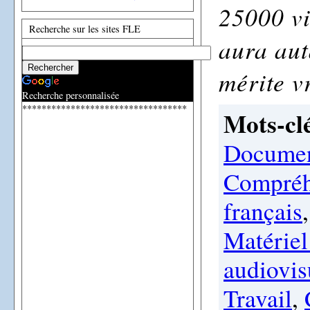
25000 vi
Recherche sur les sites FLE
aura aut
mérite v
Recherche personnalisée
**********************************
Mots-clé
Documen
Compréh
français
Matérie
audiovis
Travail
,