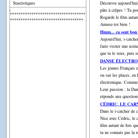
Stastistiques
Découvre aujourd'hui 
pâte à crêpes ! Tu pou
***********************************
Regarde le film autan
**********************************
Amuse-toi bien !
Hmm... ça sent bon
Aujourd'hui, i-catche
faire visiter une usin
que tu le veux, puis 
DANSE ÉLECTRO
Les jeunes Français e
ou sur les places, en
électronique. Comme O
Leur passion : la Dan
réponds aux question
CÉDRIC, LE CAR
Dans le i-catcher de 
Nice avec Cédric, le c
film autant de fois qu
tu ne connais pas la 