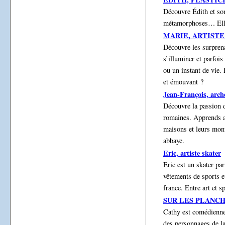
Découvre Édith et son
métamorphoses… Elle 
MARIE, ARTISTE
Découvre les surprena
s’illuminer et parfois
ou un instant de vie. 
et émouvant ?
Jean-François, arch
Découvre la passion d
romaines. Apprends av
maisons et leurs monu
abbaye.
Eric, artiste skater
Eric est un skater pa
vêtements de sports e
france. Entre art et 
SUR LES PLANC
Cathy est comédienne
des personnages de la