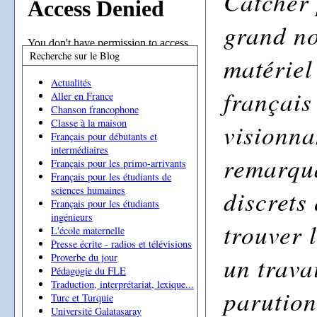
Catcher 
grand no
Recherche sur le Blog
matériel
Actualités
français
Aller en France
Chanson francophone
Classe à la maison
visionna
Français pour débutants et
intermédiaires
remarqua
Français pour les primo-arrivants
Français pour les étudiants de
sciences humaines
discrets 
Français pour les étudiants
ingénieurs
trouver 
L'école maternelle
Presse écrite - radios et télévisions
un trava
Proverbe du jour
Pédagogie du FLE
Traduction, interprétariat, lexique...
parution
Turc et Turquie
Université Galatasaray