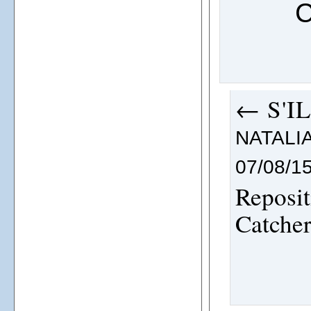
C
←
S'I
NATALI
07/08/15
Reposi
Catche