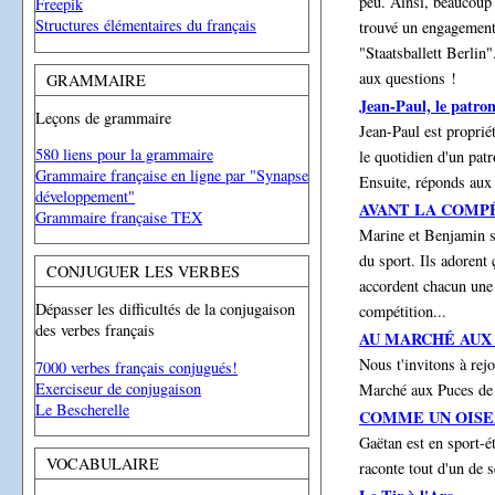
peu. Ainsi, beaucoup d
Freepik
Structures élémentaires du français
trouvé un engagement
"Staatsballett Berlin"
aux questions !
GRAMMAIRE
Jean-Paul, le patron
Leçons de grammaire
Jean-Paul est propriét
580 liens pour la grammaire
le quotidien d'un patr
Grammaire française en ligne par "Synapse
Ensuite, réponds aux
développement"
AVANT LA COMP
Grammaire française TEX
Marine et Benjamin so
du sport. Ils adorent 
CONJUGUER LES VERBES
accordent chacun une 
Dépasser les difficultés de la conjugaison
compétition...
des verbes français
AU MARCHÉ AUX
Nous t'invitons à rej
7000 verbes français conjugués!
Exerciseur de conjugaison
Marché aux Puces de
Le Bescherelle
COMME UN OISE
Gaëtan est en sport-é
VOCABULAIRE
raconte tout d'un de s