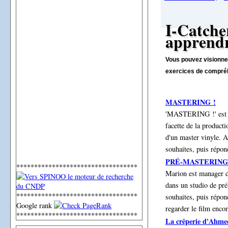
I-Catche
apprendr
Vous pouvez visionner
exercices de compréh
MASTERING !
'MASTERING !' est l
facette de la product
d'un master vinyle. A
souhaites, puis répon
PRÉ-MASTERING
**********************************
Marion est manager d
dans un studio de pré
**********************************
souhaites, puis répon
Google rank
regarder le film enco
**********************************
La crêperie d'Ahme