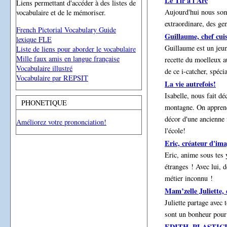
Le Tir à l'Arc
Liens permettant d'accéder à des listes de
Aujourd'hui nous so
vocabulaire et de le mémoriser.
extraordinare, des gen
French Pictorial Vocabulary Guide
Guillaume, chef cuis
lexique FLE
Guillaume est un jeune
Liste de liens pour aborder le vocabulaire
Mille faux amis en langue française
recette du moelleux a
Vocabulaire illustré
de ce i-catcher, spéc
Vocabulaire par REPSIT
La vie autrefois!
Isabelle, nous fait dé
PHONETIQUE
montagne. On apprend 
décor d'une ancienne 
Améliorez votre prononciation!
l'école!
Eric, créateur d'ima
Eric, anime sous tes 
étranges ! Avec lui, 
métier inconnu !
Mam’zelle Juliette,
Juliette partage avec 
sont un bonheur pour 
EDITH, PLASTIC