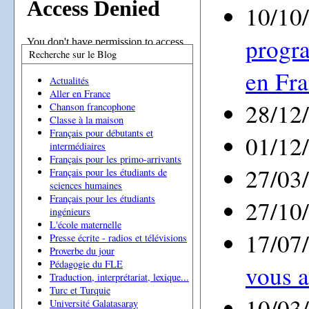
10/10
progra
Recherche sur le Blog
en Fr
Actualités
Aller en France
28/12
Chanson francophone
Classe à la maison
Français pour débutants et
01/12
intermédiaires
Français pour les primo-arrivants
27/03
Français pour les étudiants de
sciences humaines
Français pour les étudiants
27/10
ingénieurs
L'école maternelle
17/07
Presse écrite - radios et télévisions
Proverbe du jour
Pédagogie du FLE
vous a
Traduction, interprétariat, lexique...
Turc et Turquie
10/03
Université Galatasaray