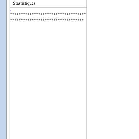
Stastistiques
***********************************
**********************************