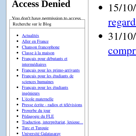
15/10
regard
Recherche sur le Blog
31/10
Actualités
Aller en France
compr
Chanson francophone
Classe à la maison
Français pour débutants et
intermédiaires
Français pour les primo-arrivants
Français pour les étudiants de
sciences humaines
Français pour les étudiants
ingénieurs
L'école maternelle
Presse écrite - radios et télévisions
Proverbe du jour
Pédagogie du FLE
Traduction, interprétariat, lexique...
Turc et Turquie
Université Galatasaray