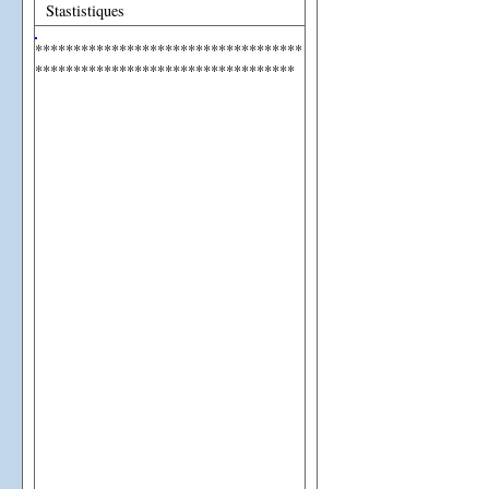
Stastistiques
***********************************
**********************************