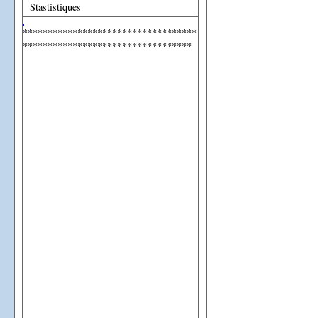
Stastistiques
***********************************
**********************************