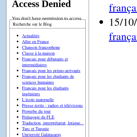
frança
15/10
Recherche sur le Blog
frança
Actualités
Aller en France
Chanson francophone
Classe à la maison
Français pour débutants et
intermédiaires
Français pour les primo-arrivants
Français pour les étudiants de
sciences humaines
Français pour les étudiants
ingénieurs
L'école maternelle
Presse écrite - radios et télévisions
Proverbe du jour
Pédagogie du FLE
Traduction, interprétariat, lexique...
Turc et Turquie
Université Galatasaray