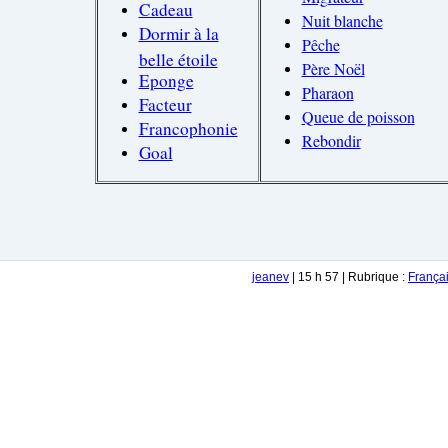
Cadeau
Nuit blanche
Dormir à la
Pêche
belle étoile
Père Noël
Eponge
Pharaon
Facteur
Queue de poisson
Francophonie
Rebondir
Goal
jeanev
| 15 h 57 | Rubrique :
Françai