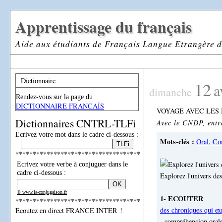
Apprentissage du français
Aide aux étudiants de Français Langue Etrangère d
Dictionnaire
12
a
dimanche
Rendez-vous sur la page du
DICTIONNAIRE FRANCAİS
VOYAGE AVEC LES
Dictionnaires CNTRL-TLFi
Avec le CNDP, entr
Ecrivez votre mot dans le cadre ci-dessous :
Mots-clés :
Oral
,
Co
************************************
Ecrivez votre verbe à conjuguer dans le
cadre ci-dessous :
Explorez l'univers de
© www.la-conjugaison.fr
1- ECOUTER
************************************
des chroniques qui exp
Ecoutez en direct FRANCE INTER !
- compréhension oral