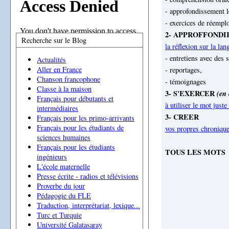
- approfondissement le
- exercices de réemplo
2- APPROFFOND
Recherche sur le Blog
la réflexion sur la lan
- entretiens avec des s
Actualités
Aller en France
- reportages,
Chanson francophone
- témoignages
Classe à la maison
3- S'EXERCER
(en 
Français pour débutants et
à utiliser le mot just
intermédiaires
3- CREER
Français pour les primo-arrivants
Français pour les étudiants de
vos propres chronique
sciences humaines
Français pour les étudiants
TOUS LES MOTS
ingénieurs
L'école maternelle
Presse écrite - radios et télévisions
Proverbe du jour
Pédagogie du FLE
Traduction, interprétariat, lexique...
Turc et Turquie
Université Galatasaray