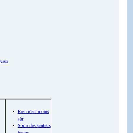
veaux
Rien n’est moins
sûr
Sortir des sentiers
battus