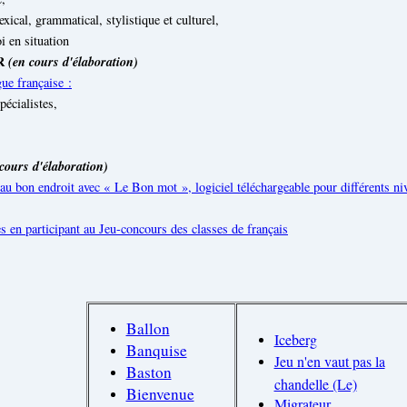
xical, grammatical, stylistique et culturel,
i en situation
IR
(en cours d'élaboration)
gue française :
pécialistes,
cours d'élaboration)
e au bon endroit avec « Le Bon mot », logiciel téléchargeable pour différents ni
s en participant au Jeu-concours des classes de français
Ballon
Iceberg
Banquise
Jeu n'en vaut pas la
Baston
chandelle (Le)
Bienvenue
Migrateur