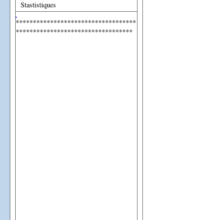
Stastistiques
***********************************
**********************************