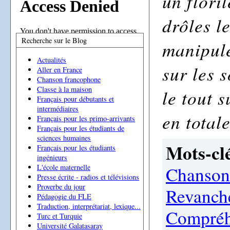
un flori
drôles le
Recherche sur le Blog
manipule
Actualités
sur les 
Aller en France
Chanson francophone
Classe à la maison
le tout 
Français pour débutants et
intermédiaires
en total
Français pour les primo-arrivants
Français pour les étudiants de
sciences humaines
Mots-clé
Français pour les étudiants
ingénieurs
Chanson
L'école maternelle
Presse écrite - radios et télévisions
Proverbe du jour
Revanch
Pédagogie du FLE
Traduction, interprétariat, lexique...
Compréh
Turc et Turquie
Université Galatasaray