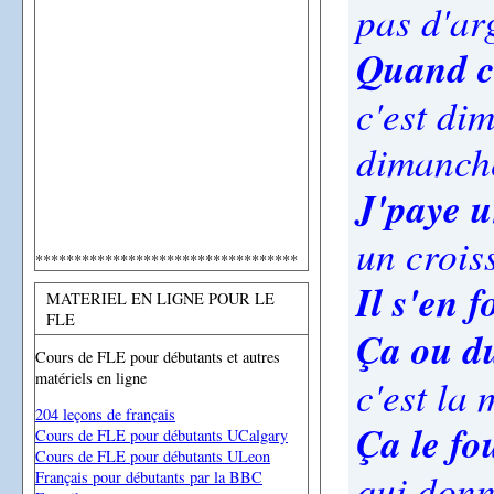
pas d'ar
Quand c'
c'est di
dimanch
J'paye u
un crois
**********************************
Il s'en f
MATERIEL EN LIGNE POUR LE
FLE
Ça ou d
Cours de FLE pour débutants et autres
matériels en ligne
c'est la
204 leçons de français
Ça le fo
Cours de FLE pour débutants UCalgary
Cours de FLE pour débutants ULeon
qui donn
Français pour débutants par la BBC