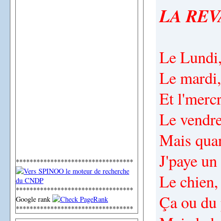
LA RE
Le Lundi,
Le mardi,
Et l'mercr
Le vendre
Mais qua
J'paye un
**********************************
Le chien, 
**********************************
Ça ou du 
Google rank
**********************************