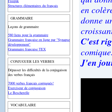
Freepik
Structures élémentaires du français
en colèr
donne un
GRAMMAIRE
Leçons de grammaire
croissant
580 liens pour la grammaire
C'est ri
Grammaire française en ligne par "Synapse
développement"
comique
Grammaire française TEX
J'en jou
CONJUGUER LES VERBES
Dépasser les difficultés de la conjugaison
des verbes français
7000 verbes français conjugués!
Exerciseur de conjugaison
Le Bescherelle
VOCABULAIRE