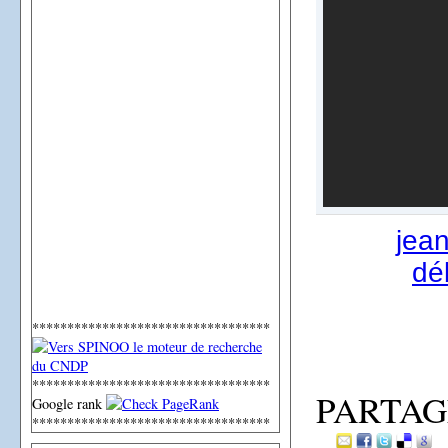
jea
dé
**********************************
**********************************
PARTAG
Google rank
**********************************