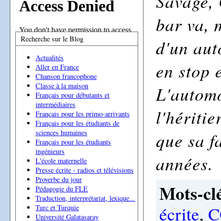
Savage, 
bar va, 
Recherche sur le Blog
d'un aut
Actualités
en stop 
Aller en France
Chanson francophone
Classe à la maison
L'automo
Français pour débutants et
intermédiaires
l'hériti
Français pour les primo-arrivants
Français pour les étudiants de
sciences humaines
que sa f
Français pour les étudiants
ingénieurs
années.
L'école maternelle
Presse écrite - radios et télévisions
Proverbe du jour
Mots-clé
Pédagogie du FLE
Traduction, interprétariat, lexique...
écrite
,
C
Turc et Turquie
Université Galatasaray