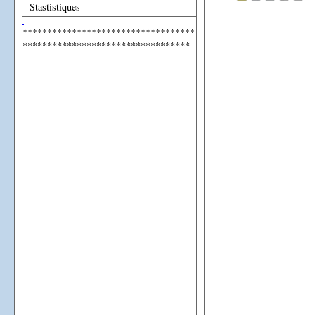
Stastistiques
***********************************
**********************************