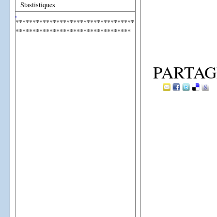
Stastistiques
***********************************
**********************************
PARTAG