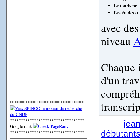
Le tourisme
Les études et 
avec des
niveau
Chaque i
d'un trav
compréhe
transcrip
**********************************
**********************************
jea
Google rank
débutants
**********************************