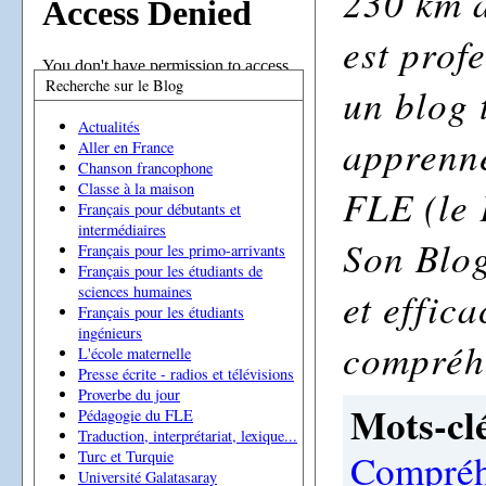
230 km a
est profe
Recherche sur le Blog
un blog 
Actualités
apprenne
Aller en France
Chanson francophone
Classe à la maison
FLE (le 
Français pour débutants et
intermédiaires
Son Blog
Français pour les primo-arrivants
Français pour les étudiants de
sciences humaines
et effic
Français pour les étudiants
ingénieurs
compréh
L'école maternelle
Presse écrite - radios et télévisions
Proverbe du jour
Mots-clé
Pédagogie du FLE
Traduction, interprétariat, lexique...
Compréh
Turc et Turquie
Université Galatasaray