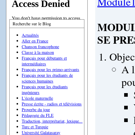
Module
MODULE
Recherche sur le Blog
SE PR
Actualités
Aller en France
Chanson francophone
Classe à la maison
Object
Français pour débutants et
intermédiaires
A l
Français pour les primo-arrivants
Français pour les étudiants de
pou
sciences humaines
Français pour les étudiants
ingénieurs
L'école maternelle
Presse écrite - radios et télévisions
Proverbe du jour
Pédagogie du FLE
Traduction, interprétariat, lexique...
Turc et Turquie
Université Galatasaray