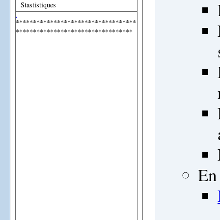
Stastistiques
***********************************
**********************************
En