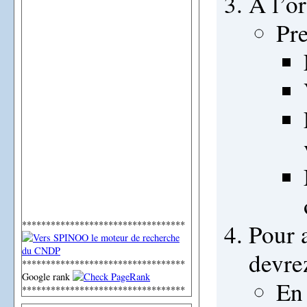
A l’or
Pre
**********************************
Pour a
devre
**********************************
Google rank
En
**********************************