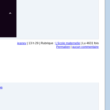
jeanev
| 13 h 29 | Rubrique :
L'école maternelle
| Lu 4631 fois
Permalien
|
aucun commentaire
on