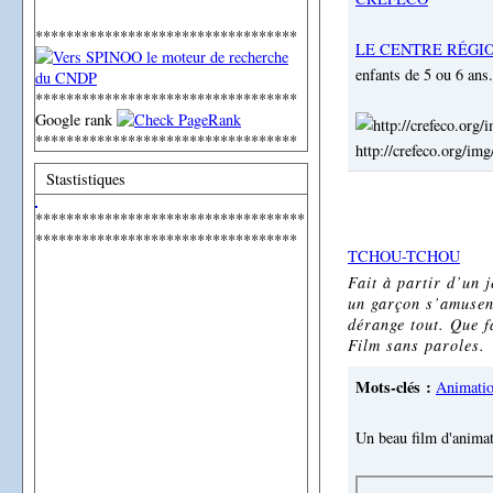
**********************************
LE CENTRE RÉGI
enfants de 5 ou 6 ans.
**********************************
Google rank
**********************************
http://crefeco.org/im
Stastistiques
***********************************
**********************************
TCHOU-TCHOU
Fait à partir d’un 
un garçon s’amusent
dérange tout. Que fa
Film sans paroles.
Mots-clés :
Animati
Un beau film d'animati