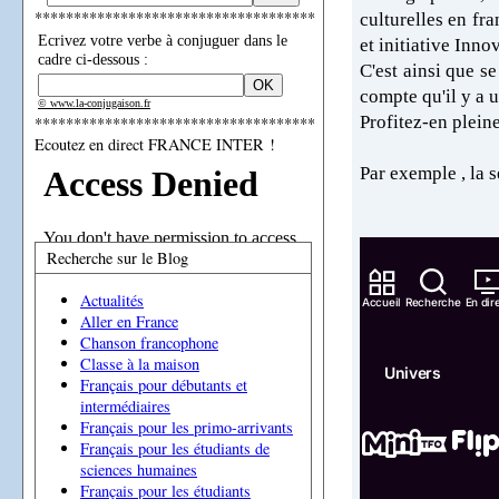
************************************
culturelles en fr
Ecrivez votre verbe à conjuguer dans le
et initiative Inn
cadre ci-dessous :
C'est ainsi que s
compte qu'il y a u
© www.la-conjugaison.fr
Profitez-en plein
************************************
Ecoutez en direct FRANCE INTER !
Par exemple , la s
Recherche sur le Blog
Actualités
Aller en France
Chanson francophone
Classe à la maison
Français pour débutants et
intermédiaires
Français pour les primo-arrivants
Français pour les étudiants de
sciences humaines
Français pour les étudiants