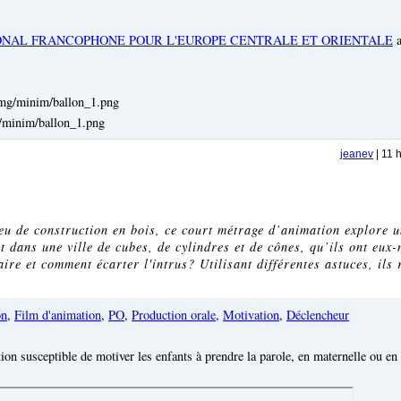
ONAL FRANCOPHONE POUR L'EUROPE CENTRALE ET ORIENTALE
a
g/minim/ballon_1.png
jeanev
| 11 
jeu de construction en bois, ce court métrage d’animation explore 
 dans une ville de cubes, de cylindres et de cônes, qu’ils ont eux
ire et comment écarter l'intrus? Utilisant différentes astuces, ils
on
,
Film d'animation
,
PO
,
Production orale
,
Motivation
,
Déclencheur
on susceptible de motiver les enfants à prendre la parole, en maternelle ou en