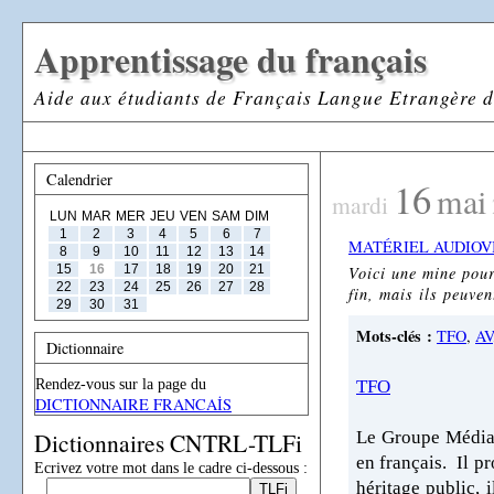
Apprentissage du français
Aide aux étudiants de Français Langue Etrangère d
Calendrier
16
mai
mardi
LUN
MAR
MER
JEU
VEN
SAM
DIM
1
2
3
4
5
6
7
MATÉRIEL AUDIOV
8
9
10
11
12
13
14
15
16
17
18
19
20
21
Voici une mine pour
22
23
24
25
26
27
28
fin, mais ils peuve
29
30
31
Mots-clés :
TFO
,
AV
Dictionnaire
Rendez-vous sur la page du
TFO
DICTIONNAIRE FRANCAİS
Dictionnaires CNTRL-TLFi
Le Groupe Média T
en français. Il p
Ecrivez votre mot dans le cadre ci-dessous :
héritage public, 