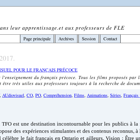
ans leur apprentissage.et aux professeurs de FLE
Page principale
Archives
Session
Contact
2017.
ISUEL POUR LE FRANÇAIS PRÉCOCE
 l'enseignement du français précoce. Tous les films proposés par l
nt être très utiles aux professeurs toujours à la recherche de docum
,
AUdiovisuel
,
CO
,
PO
,
Compréhension
,
Films
,
Animations
,
Séries
,
Français
FO est une destination incontournable pour les publics à la r
ropose des expériences stimulantes et des contenus reconnus, à
il célèbre le fait français en Ontario et ailleurs. Vision : Être