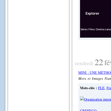
22
fé
vendredi
MINI : UNE MÉTHO
Mots et Images Num
Mots-clés :
FLE
,
Fra
CREFECO