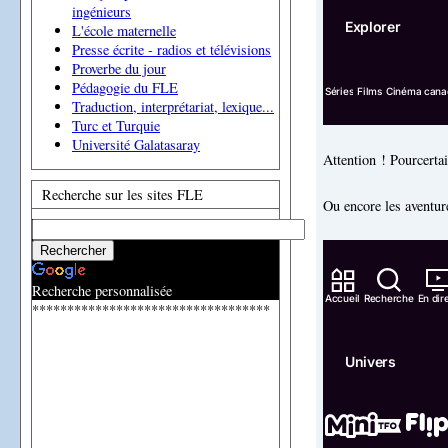
ingénieurs
L'école maternelle
Presse écrite - radios et télévisions
Proverbe du jour
Pédagogie du FLE
Traduction, interprétariat, lexique...
Turc et Turquie
Université Galatasaray
Attention ! Pourcerta
Recherche sur les sites FLE
Ou encore les aventur
Recherche personnalisée
**********************************