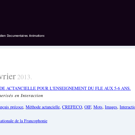
vrier
2013.
DE ACTANCIELLE POUR L'ENSEIGNEMENT DU FLE AUX 5-6 ANS.
erisés en Interaction
nçais précoce
,
Méthode actancielle
,
CREFECO
,
OIF
,
Mots
,
Images
,
Interacti