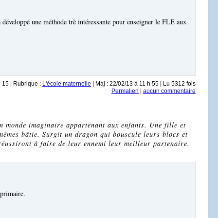
 développé une méthode trè intéressante pour enseigner le FLE aux
h 15 | Rubrique :
L'école maternelle
| Màj : 22/02/13 à 11 h 55 | Lu 5312 fois
Permalien
|
aucun commentaire
un monde imaginaire appartenant aux enfants. Une fille et
-mêmes bâtie. Surgit un dragon qui bouscule leurs blocs et
 réussiront à faire de leur ennemi leur meilleur partenaire.
 primaire.