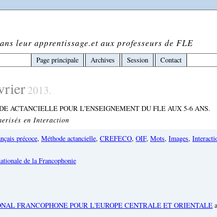
ans leur apprentissage.et aux professeurs de FLE
Page principale
Archives
Session
Contact
vrier
2013.
DE ACTANCIELLE POUR L'ENSEIGNEMENT DU FLE AUX 5-6 ANS.
erisés en Interaction
nçais précoce
,
Méthode actancielle
,
CREFECO
,
OIF
,
Mots
,
Images
,
Interacti
ONAL FRANCOPHONE POUR L'EUROPE CENTRALE ET ORIENTALE
a