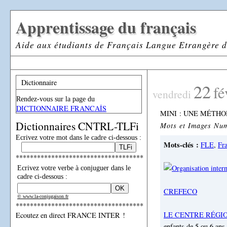
Apprentissage du français
Aide aux étudiants de Français Langue Etrangère d
Dictionnaire
22
fé
vendredi
Rendez-vous sur la page du
DICTIONNAIRE FRANCAİS
MINI : UNE MÉTHO
Dictionnaires CNTRL-TLFi
Mots et Images Num
Ecrivez votre mot dans le cadre ci-dessous :
Mots-clés :
FLE
,
Fra
************************************
Ecrivez votre verbe à conjuguer dans le
cadre ci-dessous :
CREFECO
© www.la-conjugaison.fr
************************************
LE CENTRE RÉGI
Ecoutez en direct FRANCE INTER !
enfants de 5 ou 6 ans.