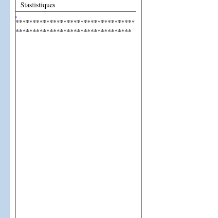
Stastistiques
***********************************
**********************************