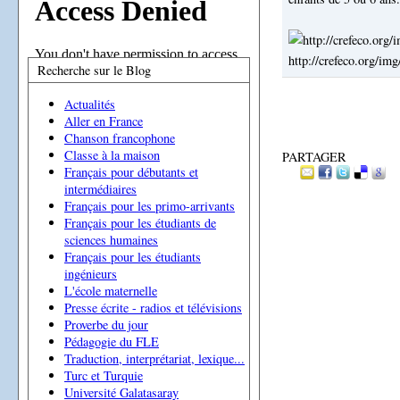
http://crefeco.org/im
Recherche sur le Blog
Actualités
Aller en France
Chanson francophone
Classe à la maison
PARTAGER
Français pour débutants et
intermédiaires
Français pour les primo-arrivants
Français pour les étudiants de
sciences humaines
Français pour les étudiants
ingénieurs
L'école maternelle
Presse écrite - radios et télévisions
Proverbe du jour
Pédagogie du FLE
Traduction, interprétariat, lexique...
Turc et Turquie
Université Galatasaray