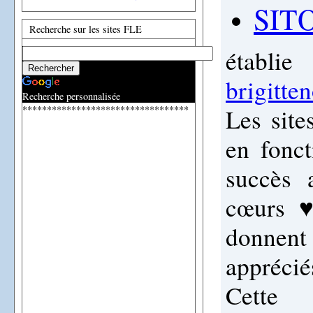
SIT
Recherche sur les sites FLE
établi
brigitte
Recherche personnalisée
**********************************
Les site
en fonct
succès 
cœurs
donnent
apprécié
Cette 