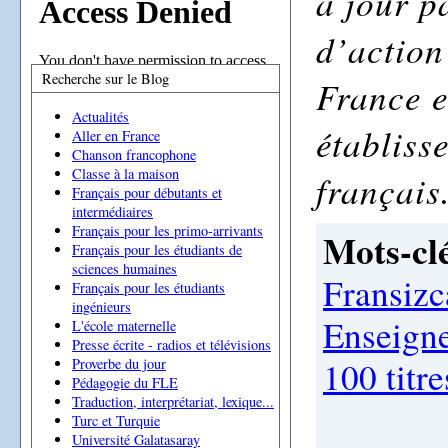
à jour p
d’action
Recherche sur le Blog
France e
Actualités
établiss
Aller en France
Chanson francophone
Classe à la maison
français
Français pour débutants et
intermédiaires
Français pour les primo-arrivants
Mots-clé
Français pour les étudiants de
sciences humaines
Fransizc
Français pour les étudiants
ingénieurs
Enseigne
L'école maternelle
Presse écrite - radios et télévisions
100 titre
Proverbe du jour
Pédagogie du FLE
Traduction, interprétariat, lexique...
Turc et Turquie
Université Galatasaray