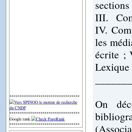
section
III.
Comp
IV.
Comp
les médi
écrite ;
Lexique
______
**********************************
On déco
biblio
**********************************
Google rank
**********************************
(Associ