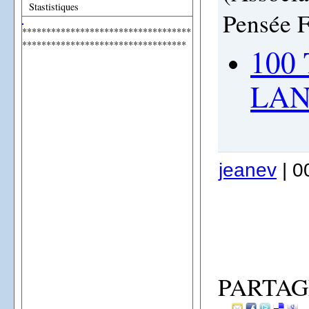
Stastistiques
Pensée F
***********************************
**********************************
100
LAN
jeanev
| 0
PARTAG