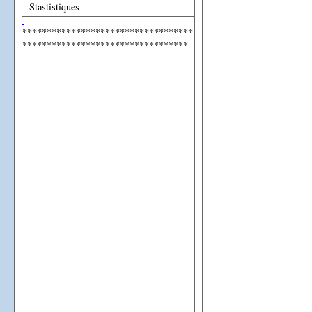
Stastistiques
***********************************
**********************************