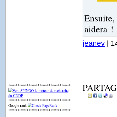
Ensuite,
aidera !
jeanev
| 1
PARTAG
**********************************
**********************************
Google rank
**********************************