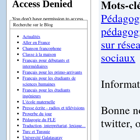
Mots-clé
Pédagog
Recherche sur le Blog
pédagog
Actualités
sur rése
Aller en France
Chanson francophone
sociaux
Classe à la maison
Français pour débutants et
intermédiaires
Français pour les primo-arrivants
Français pour les étudiants de
Informat
sciences humaines
Français pour les étudiants
ingénieurs
L'école maternelle
Bonne no
Presse écrite - radios et télévisions
Proverbe du jour
twitter, 
Pédagogie du FLE
Traduction, interprétariat, lexique...
Turc et Turquie
Université Galatasaray