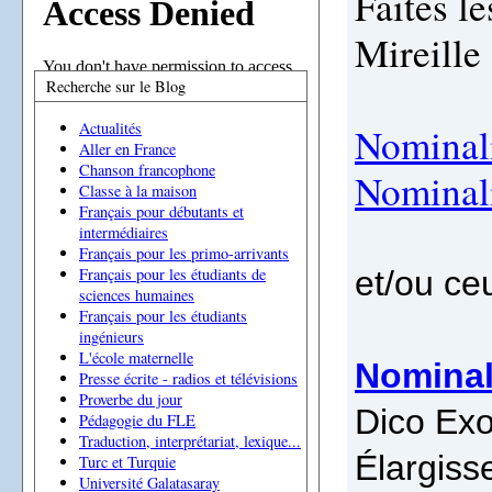
Faites l
Mireille
Recherche sur le Blog
Actualités
Nominal
Aller en France
Chanson francophone
Nominal
Classe à la maison
Français pour débutants et
intermédiaires
Français pour les primo-arrivants
et/ou ce
Français pour les étudiants de
sciences humaines
Français pour les étudiants
ingénieurs
L'école maternelle
Nominal
Presse écrite - radios et télévisions
Proverbe du jour
Dico Exo
Pédagogie du FLE
Traduction, interprétariat, lexique...
Élargiss
Turc et Turquie
Université Galatasaray