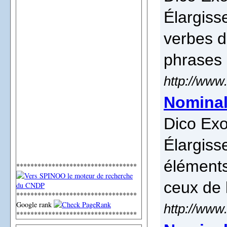
Élargiss
verbes d
phrases 
http://www
Nominal
Dico Exo
Élargiss
éléments
**********************************
ceux de 
**********************************
Google rank
http://www
**********************************