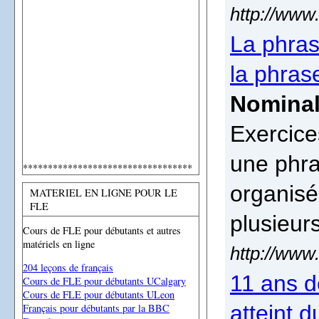
http://www
La phra
la phras
Nominal
Exercice
une phra
**********************************
organisé
MATERIEL EN LIGNE POUR LE
FLE
plusieur
Cours de FLE pour débutants et autres
matériels en ligne
http://www
204 leçons de français
11 ans d
Cours de FLE pour débutants UCalgary
Cours de FLE pour débutants ULeon
atteint 
Français pour débutants par la BBC