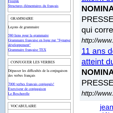
Freepik
Structures élémentaires du français
NOMINA
PRESSE 
GRAMMAIRE
Leçons de grammaire
qui corr
580 liens pour la grammaire
http://www
Grammaire française en ligne par "Synapse
développement"
11 ans d
Grammaire française TEX
atteint 
CONJUGUER LES VERBES
NOMINA
Dépasser les difficultés de la conjugaison
des verbes français
PRESS
7000 verbes français conjugués!
Exerciseur de conjugaison
http://www
Le Bescherelle
jea
VOCABULAIRE