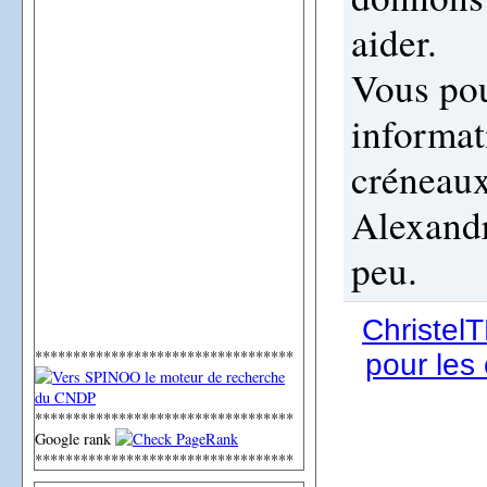
aider.
Vous pou
informat
créneaux
Alexandr
peu.
Christe
**********************************
pour les
**********************************
Google rank
**********************************