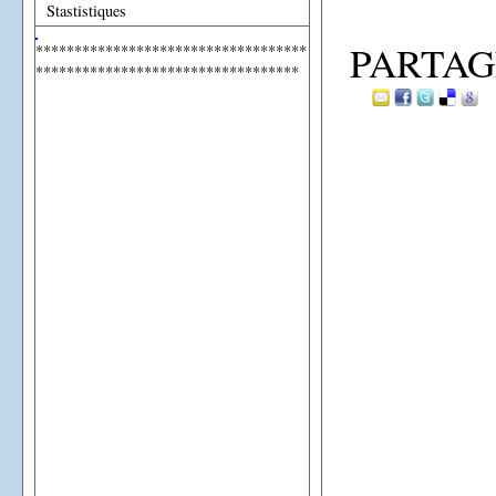
Stastistiques
PARTAG
***********************************
**********************************