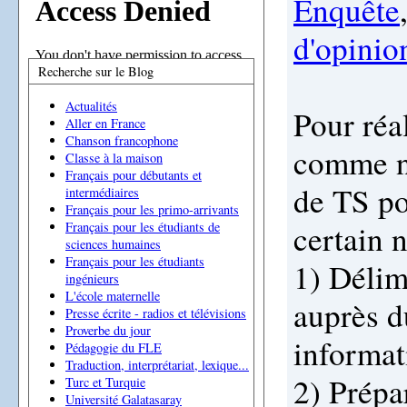
Enquête
d'opinio
Recherche sur le Blog
Actualités
Pour réa
Aller en France
Chanson francophone
comme n
Classe à la maison
Français pour débutants et
de TS pou
intermédiaires
Français pour les primo-arrivants
certain 
Français pour les étudiants de
sciences humaines
Français pour les étudiants
1) Délimi
ingénieurs
L'école maternelle
auprès d
Presse écrite - radios et télévisions
Proverbe du jour
informat
Pédagogie du FLE
Traduction, interprétariat, lexique...
2) Prépa
Turc et Turquie
Université Galatasaray