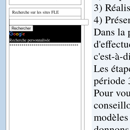
3) Réali
Recherche sur les sites FLE
4) Présen
Dans la 
d'effect
Recherche personnalisée
**********************************
c'est-à-d
Les étape
période 
Pour vou
conseill
modèles 
donnons