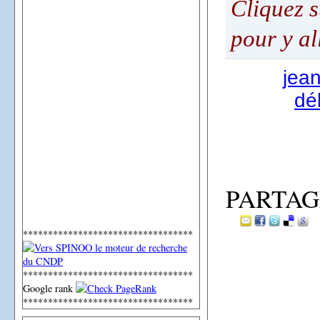
Cliquez 
pour y al
jea
dé
PARTAG
**********************************
**********************************
Google rank
**********************************