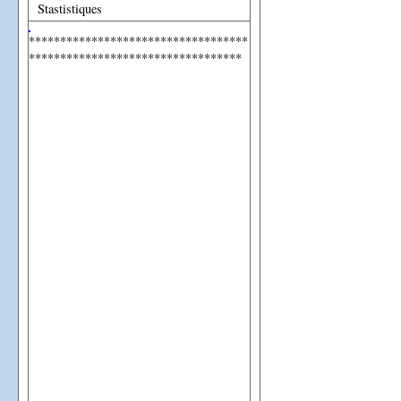
Stastistiques
***********************************
**********************************