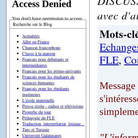
DISCUSS
avec d'a
Recherche sur le Blog
Mots-clé
Actualités
Aller en France
Echange
Chanson francophone
Classe à la maison
FLE
,
Co
Français pour débutants et
intermédiaires
Français pour les primo-arrivants
Français pour les étudiants de
sciences humaines
Message a
Français pour les étudiants
ingénieurs
s'intéres
L'école maternelle
Presse écrite - radios et télévisions
simpleme
Proverbe du jour
Pédagogie du FLE
Traduction, interprétariat, lexique...
Turc et Turquie
"L'inform
Université Galatasaray