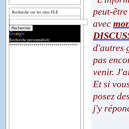
peut-être 
Recherche sur les sites FLE
avec
mon
DISCUS
Recherche personnalisée
**********************************
d'autres 
pas encor
venir. J'a
Et si vou
posez des
j'y répon