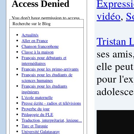
Expressi
vidéo
,
S
Recherche sur le Blog
Actualités
Tristan L
Aller en France
Chanson francophone
ses amis
Classe à la maison
Français pour débutants et
elle peu
intermédiaires
Français pour les primo-arrivants
pour l'e
Français pour les étudiants de
sciences humaines
Français pour les étudiants
adolesce
ingénieurs
L'école maternelle
Presse écrite - radios et télévisions
Proverbe du jour
Pédagogie du FLE
Traduction, interprétariat, lexique...
Turc et Turquie
Université Galatasaray