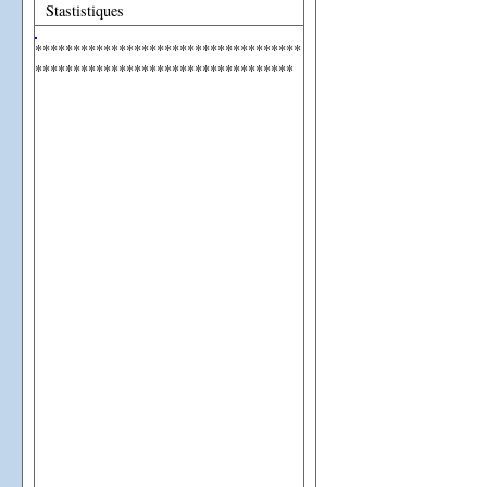
Stastistiques
***********************************
**********************************