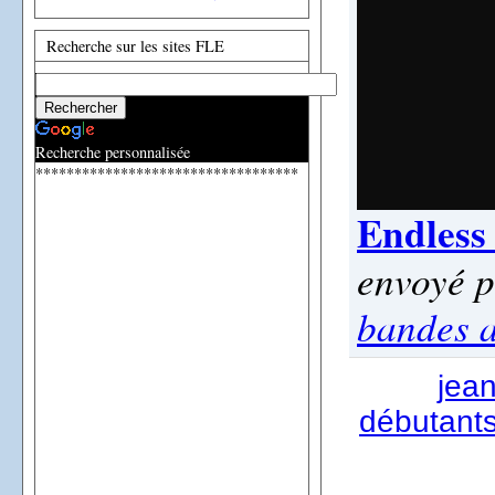
Recherche sur les sites FLE
Recherche personnalisée
**********************************
Endless 
envoyé 
bandes a
jea
débutants