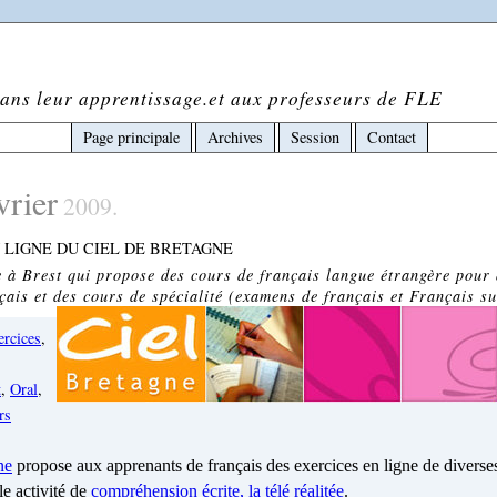
ans leur apprentissage.et aux professeurs de FLE
Page principale
Archives
Session
Contact
vrier
2009.
 LIGNE DU CIEL DE BRETAGNE
 à Brest qui propose des cours de français langue étrangère pour 
çais et des cours de spécialité (examens de français et Français su
ercices
,
t
,
Oral
,
rs
ne
propose aux apprenants de français des exercices en ligne de diverse
e activité de
compréhension écrite, la télé réalitée
.