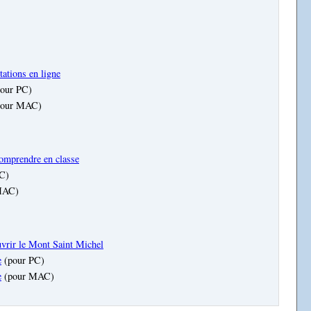
tations en ligne
our PC)
our MAC)
comprendre en classe
C)
MAC)
vrir le Mont Saint Michel
e
(pour PC)
e
(pour MAC)