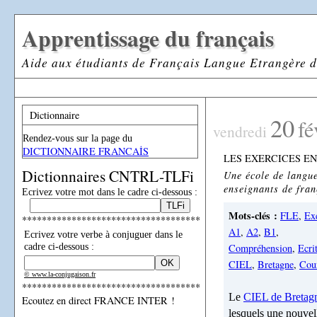
Apprentissage du français
Aide aux étudiants de Français Langue Etrangère d
Dictionnaire
20
fé
vendredi
Rendez-vous sur la page du
DICTIONNAIRE FRANCAİS
LES EXERCICES EN
Dictionnaires CNTRL-TLFi
Une école de langue
enseignants de fran
Ecrivez votre mot dans le cadre ci-dessous :
Mots-clés :
FLE
,
Ex
************************************
A1
,
A2
,
B1
,
Ecrivez votre verbe à conjuguer dans le
cadre ci-dessous :
Compréhension
,
Ecri
CIEL
,
Bretagne
,
Cou
© www.la-conjugaison.fr
************************************
Le
CIEL de Bretag
Ecoutez en direct FRANCE INTER !
lesquels
une nouvell