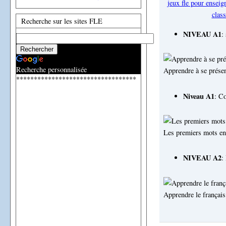
jeux fle pour enseign
class
Recherche sur les sites FLE
NIVEAU A1
:
Recherche personnalisée
Apprendre à se présen
**********************************
Niveau A1
: C
Les premiers mots en 
NIVEAU A2
:
Apprendre le français