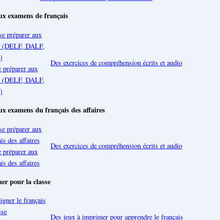
ux examens de français
Des exercices de compréhension écrits et audio
e préparer aux
is (DELF, DALF,
)
ux examens du français des affaires
Des exercices de compréhension écrits et audio
e préparer aux
s des affaires
er pour la classe
Des jeux à imprimer pour apprendre le français