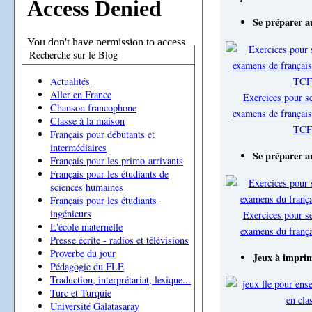
Se préparer a
Recherche sur le Blog
Actualités
Aller en France
Exercices pour s
Chanson francophone
examens de frança
Classe à la maison
TCF
Français pour débutants et
intermédiaires
Se préparer a
Français pour les primo-arrivants
Français pour les étudiants de
sciences humaines
Français pour les étudiants
ingénieurs
Exercices pour s
L'école maternelle
examens du françai
Presse écrite - radios et télévisions
Proverbe du jour
Jeux à imprim
Pédagogie du FLE
Traduction, interprétariat, lexique...
Turc et Turquie
Université Galatasaray