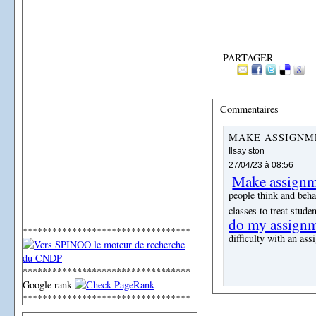
PARTAGER
Commentaires
MAKE ASSIGNM
Ilsay ston
27/04/23 à 08:56
Make assignme
people think and beh
classes to treat stud
do my assignm
**********************************
difficulty with an as
**********************************
Google rank
**********************************