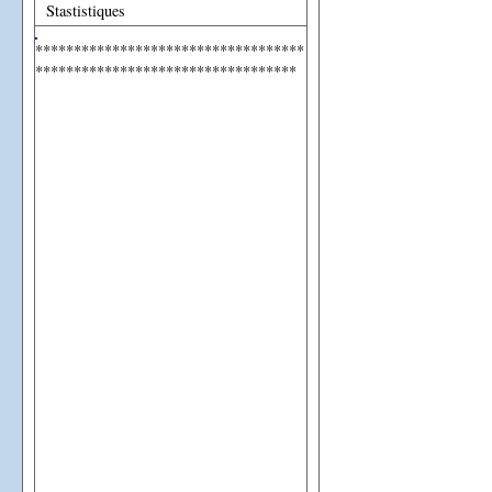
Stastistiques
***********************************
**********************************