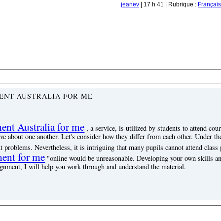
jeanev
| 17 h 41 | Rubrique :
Français
ENT AUSTRALIA FOR ME
nt Australia for me
, a service, is utilized by students to attend cou
ave about one another.
Let's consider how they differ from each other.
Under the
ent problems.
Nevertheless, it is intriguing that many pupils cannot attend class
ent for me
"
online would be unreasonable.
Developing your own skills an
signment, I will help you work through and understand the material.