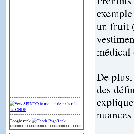
Prenons
exemple 
un fruit 
vestimen
médical 
De plus,
des défi
explique
**********************************
nuances 
**********************************
Google rank
**********************************