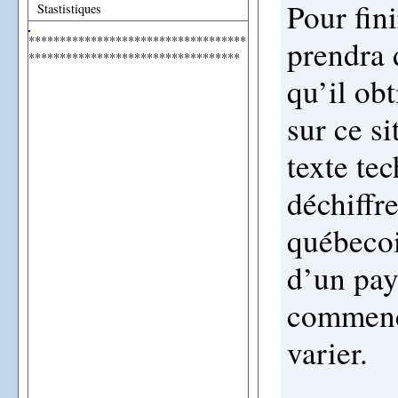
Pour fini
Stastistiques
***********************************
prendra d
**********************************
qu’il ob
sur ce si
texte te
déchiffre
québecoi
d’un pay
commence
varier.