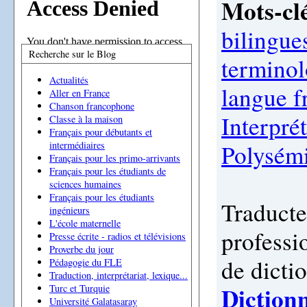
Mots-clé
bilingue
Recherche sur le Blog
termino
Actualités
langue f
Aller en France
Chanson francophone
Interpré
Classe à la maison
Français pour débutants et
Polysém
intermédiaires
Français pour les primo-arrivants
Français pour les étudiants de
sciences humaines
Français pour les étudiants
Traducte
ingénieurs
L'école maternelle
professio
Presse écrite - radios et télévisions
Proverbe du jour
de dicti
Pédagogie du FLE
Traduction, interprétariat, lexique...
Diction
Turc et Turquie
Université Galatasaray