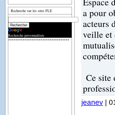
Espace d
a pour o
Recherche sur les sites FLE
acteurs d
veille e
Recherche personnalisée
**********************************
mutualise
compéte
Ce site 
professi
jeanev
| 0