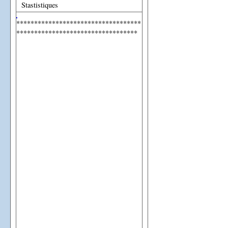
Stastistiques
***********************************
**********************************