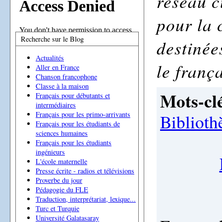
réseau c
pour la 
Recherche sur le Blog
destinée
Actualités
le frança
Aller en France
Chanson francophone
Classe à la maison
Mots-clé
Français pour débutants et
intermédiaires
Français pour les primo-arrivants
Biblioth
Français pour les étudiants de
sciences humaines
Français pour les étudiants
ingénieurs
L'école maternelle
Presse écrite - radios et télévisions
Proverbe du jour
Pédagogie du FLE
Traduction, interprétariat, lexique...
Turc et Turquie
Université Galatasaray