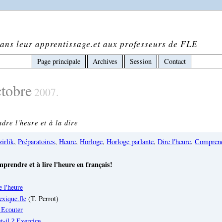
ans leur apprentissage.et aux professeurs de FLE
Page principale
Archives
Session
Contact
ctobre
2007.
re l'heure et à la dire
irlik
,
Préparatoires
,
Heure
,
Horloge
,
Horloge parlante
,
Dire l'heure
,
Comprend
prendre et à lire l'heure en français!
e l'heure
exique.fle
(T. Perrot)
: Ecouter
t-il ? Exercice