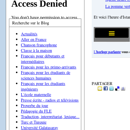
La pomme ver
Et voici l'heure d'Ista
Recherche sur le Blog
Actualités
Aller en France
Chanson francophone
Classe à la maison
L'
horloge parlante
vous 
Français pour débutants et
intermédiaires
Français pour les primo-arrivants
Français pour les étudiants de
sciences humaines
Français pour les étudiants
PARTAGER
ingénieurs
L'école maternelle
Presse écrite - radios et télévisions
Proverbe du jour
Pédagogie du FLE
Traduction, interprétariat, lexique...
Turc et Turquie
Université Galatasaray