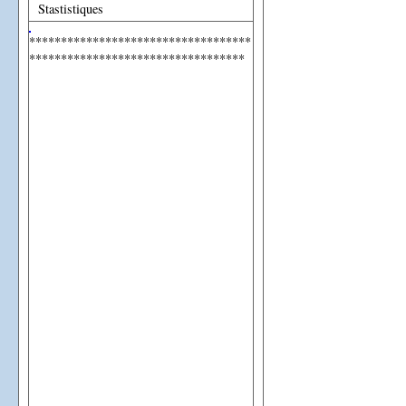
Stastistiques
***********************************
**********************************