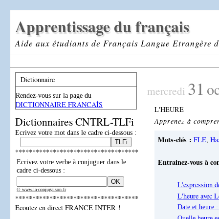
Apprentissage du français
Aide aux étudiants de Français Langue Etrangère d
Dictionnaire
31
o
mercredi
Rendez-vous sur la page du
DICTIONNAIRE FRANCAİS
L'HEURE
Dictionnaires CNTRL-TLFi
Apprenez à comprend
Ecrivez votre mot dans le cadre ci-dessous :
Mots-clés :
FLE
,
Haz
************************************
Entrainez-vous à com
Ecrivez votre verbe à conjuguer dans le
cadre ci-dessous :
L'expression d
© www.la-conjugaison.fr
L'heure avec L
************************************
Ecoutez en direct FRANCE INTER !
Date et heure 
Quelle heure es