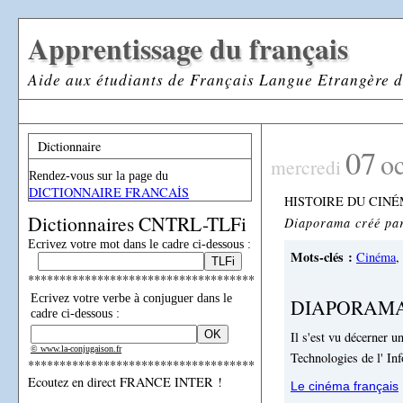
Apprentissage du français
Aide aux étudiants de Français Langue Etrangère d
Dictionnaire
07
o
mercredi
Rendez-vous sur la page du
DICTIONNAIRE FRANCAİS
HISTOIRE DU CINÉ
Dictionnaires CNTRL-TLFi
Diaporama créé pa
Ecrivez votre mot dans le cadre ci-dessous :
Mots-clés :
Cinéma
,
************************************
Ecrivez votre verbe à conjuguer dans le
DIAPORAMA
cadre ci-dessous :
Il s'est vu décerner 
© www.la-conjugaison.fr
Technologies de l' I
************************************
Ecoutez en direct FRANCE INTER !
Le cinéma français