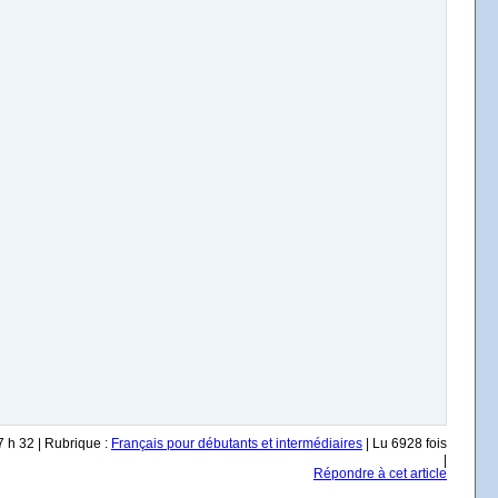
7 h 32 | Rubrique :
Français pour débutants et intermédiaires
| Lu 6928 fois
|
Répondre à cet article