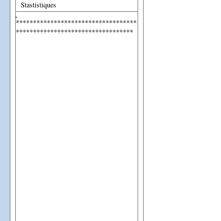
Stastistiques
***********************************
**********************************