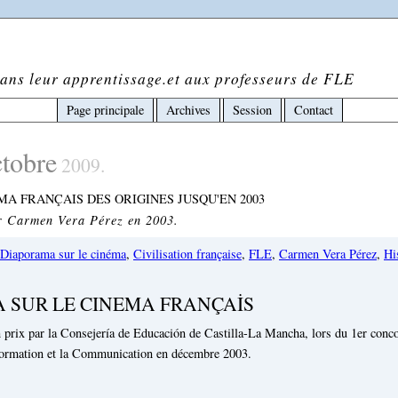
ans leur apprentissage.et aux professeurs de FLE
Page principale
Archives
Session
Contact
ctobre
2009.
MA FRANÇAIS DES ORIGINES JUSQU'EN 2003
r Carmen Vera Pérez en 2003.
Diaporama sur le cinéma
,
Civilisation française
,
FLE
,
Carmen Vera Pérez
,
Hi
 SUR LE CINEMA FRANÇAİS
un prix par la Consejería de Educación de Castilla-La Mancha, lors du 1er conc
nformation et la Communication en décembre 2003.