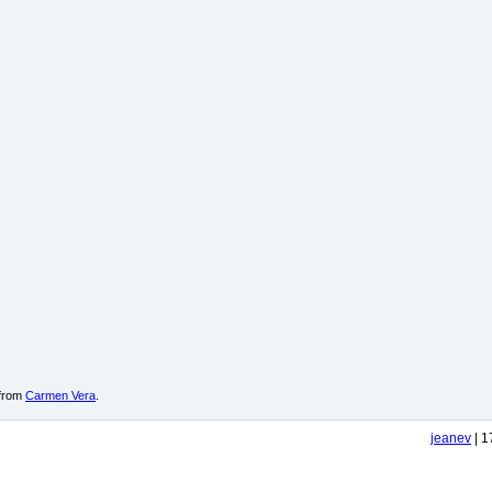
from
Carmen Vera
.
jeanev
| 1