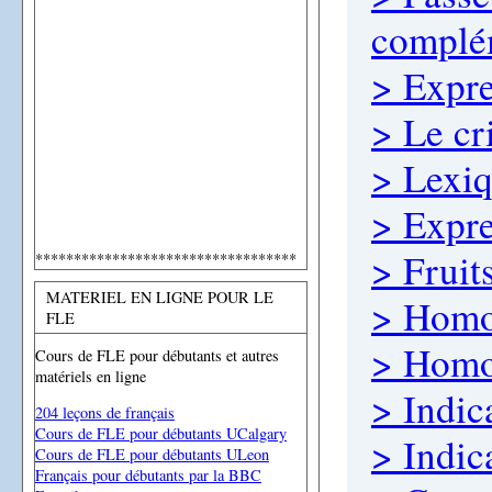
complé
> Expre
> Le cr
> Lexiq
> Expre
> Fruit
**********************************
MATERIEL EN LIGNE POUR LE
> Hom
FLE
> Homo
Cours de FLE pour débutants et autres
matériels en ligne
> Indic
204 leçons de français
Cours de FLE pour débutants UCalgary
> Indic
Cours de FLE pour débutants ULeon
Français pour débutants par la BBC