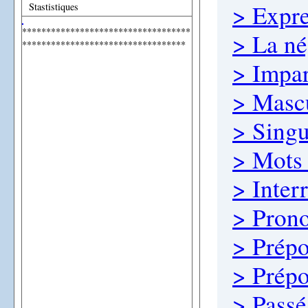
> Expre
Stastistiques
***********************************
> La né
**********************************
> Impar
> Mascu
> Singul
> Mots 
> Inter
> Prono
> Prépos
> Prépo
> Passé