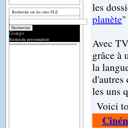
les doss
Recherche sur les sites FLE
planète
"
Avec TV5
Recherche personnalisée
**********************************
grâce à 
la langu
d'autres
les uns q
Voici t
Ciné