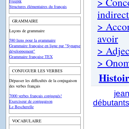
> Conco
Freepik
Structures élémentaires du français
indirect
GRAMMAIRE
> Accor
Leçons de grammaire
avoir
580 liens pour la grammaire
Grammaire française en ligne par "Synapse
> Adjec
développement"
Grammaire française TEX
> Onom
CONJUGUER LES VERBES
Histoir
Dépasser les difficultés de la conjugaison
des verbes français
jea
7000 verbes français conjugués!
débutants
Exerciseur de conjugaison
Le Bescherelle
VOCABULAIRE