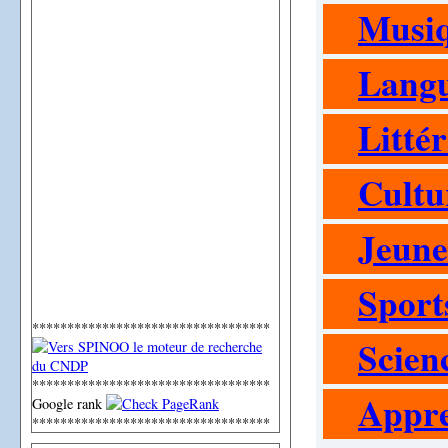
Musi
Langu
Litté
Cultu
Jeune
Sport
**********************************
Scien
**********************************
Appre
Google rank
**********************************