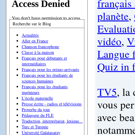
français
planète
,
Recherche sur le Blog
Evaluati
Actualités
vidéo
,
V
Aller en France
Chanson francophone
Langue f
Classe à la maison
Français pour débutants et
Quiz in 
intermédiaires
Français pour les primo-arrivants
Français pour les étudiants de
sciences humaines
Français pour les étudiants
TV5
, la
ingénieurs
L'école maternelle
vous perm
Presse écrite - radios et télévisions
Proverbe du jour
avec bea
Pédagogie du FLE
Traduction, interprétariat, lexique...
notamme
Turc et Turquie
Université Galatasaray