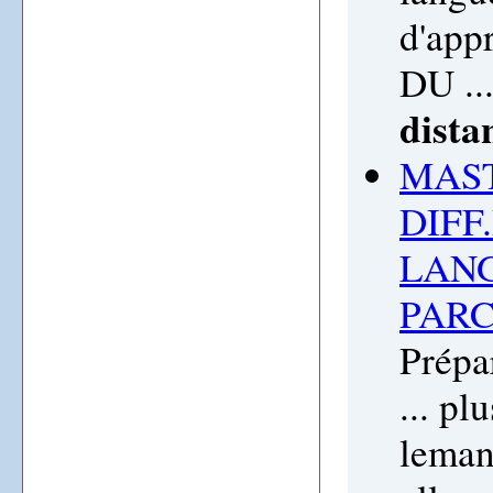
d'app
DU ..
dista
MAST
DIFF
LANG
PARC
Prépa
... pl
leman