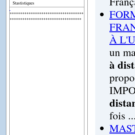
Franç
Stastistiques
FORM
***********************************
**********************************
FRA
À L'
un ma
à
dis
propo
IMPOR
dista
fois ..
MAST