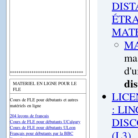
DIST
ÉTRA
MAT
M
ma
d'u
**********************************
di
MATERIEL EN LIGNE POUR LE
FLE
LICE
Cours de FLE pour débutants et autres
: LI
matériels en ligne
204 leçons de français
DISC
Cours de FLE pour débutants UCalgary
Cours de FLE pour débutants ULeon
(L3)
Français pour débutants par la BBC