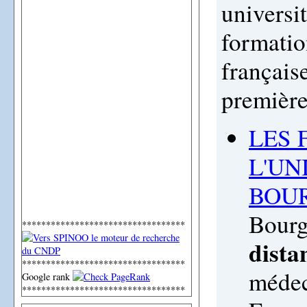
universit
formatio
français
première
LES 
L'UN
BOU
Bourg
**********************************
dista
**********************************
médec
Google rank
**********************************