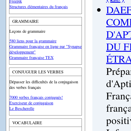
Freepik
DAEF
Structures élémentaires du français
COM
GRAMMAIRE
D'AP
Leçons de grammaire
580 liens pour la grammaire
DU F
Grammaire française en ligne par "Synapse
développement"
ÉTRA
Grammaire française TEX
Prépa
CONJUGUER LES VERBES
d'Apt
Dépasser les difficultés de la conjugaison
des verbes français
Franç
7000 verbes français conjugués!
Exerciseur de conjugaison
frança
Le Bescherelle
posit
VOCABULAIRE