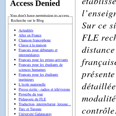
établiss
l’enseig
Recherche sur le Blog
Sur ce s
Actualités
FLE rech
Aller en France
Chanson francophone
Classe à la maison
distance
Français pour débutants et
intermédiaires
français
Français pour les primo-arrivants
Français pour les étudiants de
sciences humaines
présente
Français pour les étudiants
ingénieurs
détaillé
L'école maternelle
Presse écrite - radios et télévisions
modalité
Proverbe du jour
Pédagogie du FLE
Traduction, interprétariat, lexique...
contrôle
Turc et Turquie
Université Galatasaray