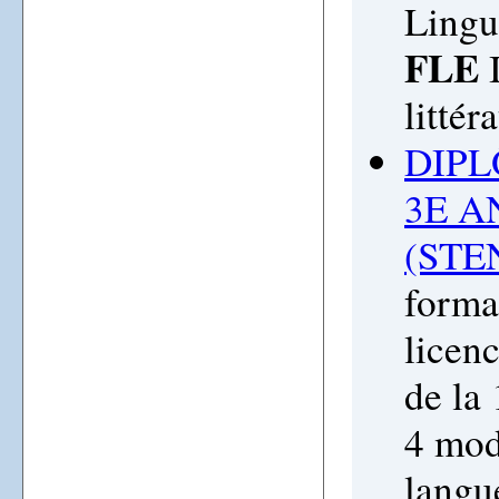
Lingu
FLE
I
littér
DIPL
3E A
(STE
forma
licen
de la
4 mod
langu