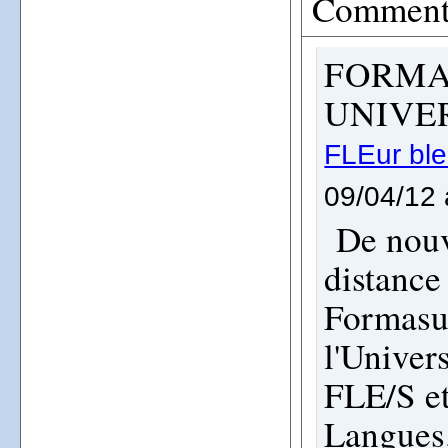
Comment
FORMAT
UNIVE
FLEur bl
09/04/12 
De nouv
distance
Formasup
l'Univer
FLE/S et
Langues.