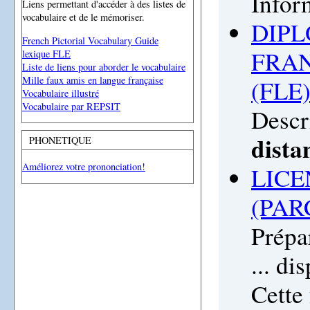
Infor
Liens permettant d'accéder à des listes de
vocabulaire et de le mémoriser.
DIPL
French Pictorial Vocabulary Guide
FRA
lexique FLE
Liste de liens pour aborder le vocabulaire
Mille faux amis en langue française
(FLE
Vocabulaire illustré
Vocabulaire par REPSIT
Descr
dista
PHONETIQUE
Améliorez votre prononciation!
LICE
(PAR
Prépa
... d
Cette