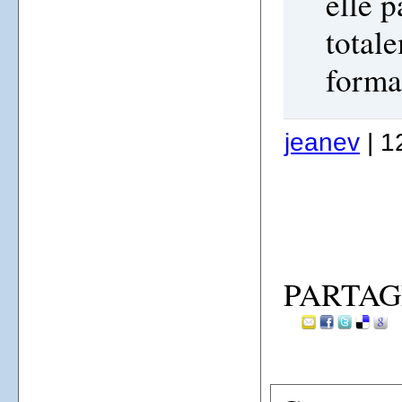
elle p
total
format
jeanev
| 1
PARTAG