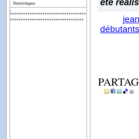
été réali
Stastistiques
***********************************
jea
**********************************
débutants
PARTAG