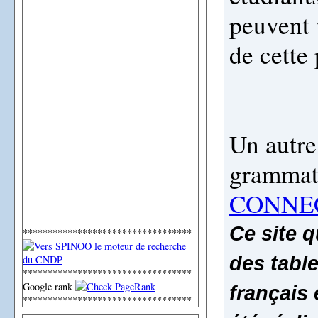
peuvent 
de cette
Un autre
grammat
CONNE
Ce site q
**********************************
des tabl
**********************************
Google rank
français 
**********************************