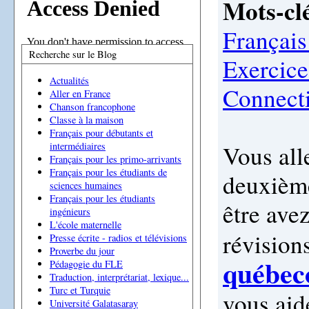
Mots-clé
Français
Recherche sur le Blog
Exercice
Actualités
Connect
Aller en France
Chanson francophone
Classe à la maison
Français pour débutants et
Vous all
intermédiaires
Français pour les primo-arrivants
Français pour les étudiants de
deuxième
sciences humaines
Français pour les étudiants
être ave
ingénieurs
L'école maternelle
révision
Presse écrite - radios et télévisions
Proverbe du jour
québeco
Pédagogie du FLE
Traduction, interprétariat, lexique...
Turc et Turquie
vous aid
Université Galatasaray