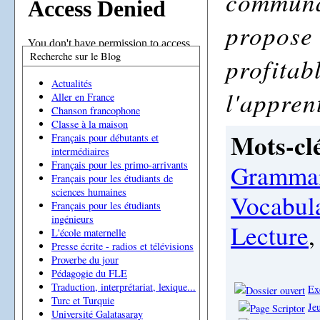
communa
propose 
Recherche sur le Blog
profitab
Actualités
l'appren
Aller en France
Chanson francophone
Classe à la maison
Mots-clé
Français pour débutants et
intermédiaires
Français pour les primo-arrivants
Gramma
Français pour les étudiants de
sciences humaines
Vocabul
Français pour les étudiants
ingénieurs
Lecture
L'école maternelle
Presse écrite - radios et télévisions
Proverbe du jour
Pédagogie du FLE
Traduction, interprétariat, lexique...
Ex
Turc et Turquie
Je
Université Galatasaray