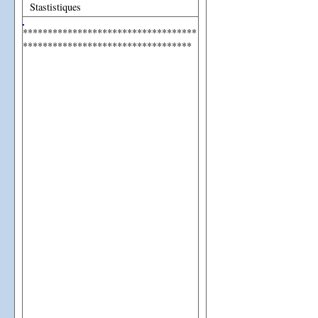
Stastistiques
***********************************
**********************************