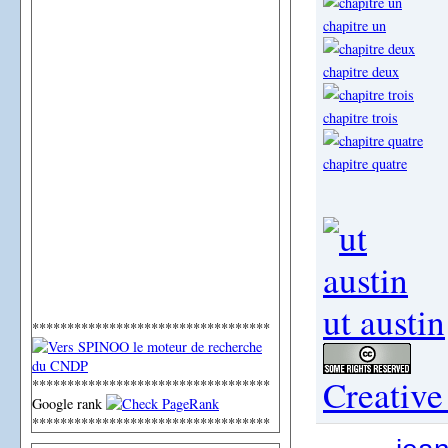
chapitre un
chapitre deux
chapitre trois
chapitre quatre
ut austin
**********************************
Creativ
**********************************
Google rank
**********************************