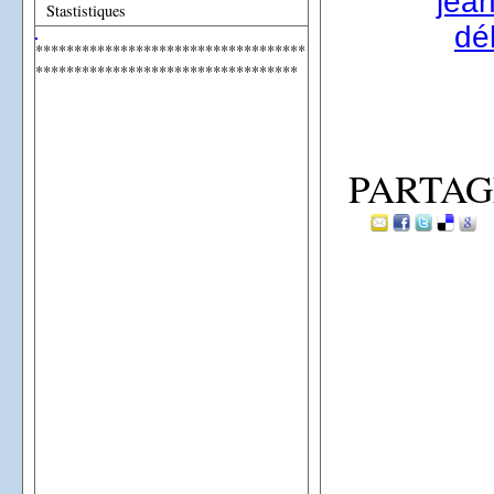
jea
Stastistiques
dé
***********************************
**********************************
PARTAG