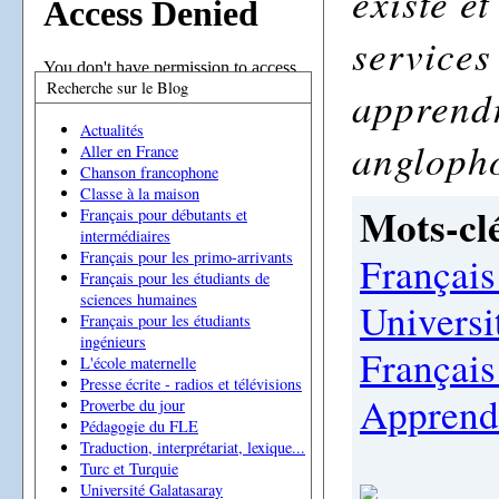
existe e
services
Recherche sur le Blog
apprendr
Actualités
angloph
Aller en France
Chanson francophone
Classe à la maison
Mots-clé
Français pour débutants et
intermédiaires
Français pour les primo-arrivants
Français
Français pour les étudiants de
sciences humaines
Universi
Français pour les étudiants
ingénieurs
Français 
L'école maternelle
Presse écrite - radios et télévisions
Apprendr
Proverbe du jour
Pédagogie du FLE
Traduction, interprétariat, lexique...
Turc et Turquie
Université Galatasaray