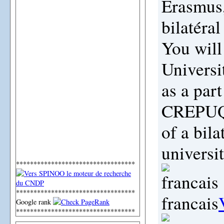
Erasmus
bilatéral
You will
Universi
as a par
CREPUQ 
of a bil
universit
**********************************
**********************************
francais
Google rank
**********************************