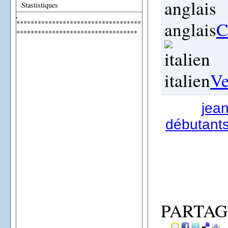
Stastistiques
anglais
C
***********************************
**********************************
italien
Ve
jea
débutants
PARTAG