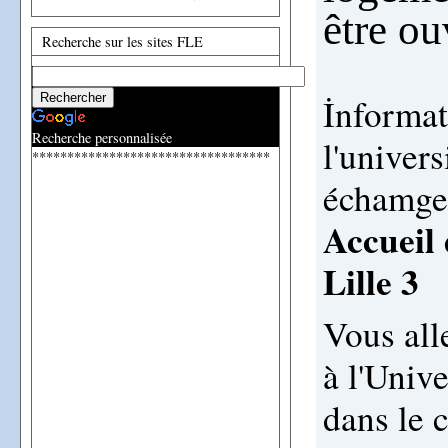
être ou
Recherche sur les sites FLE
İnformat
Recherche personnalisée
l'univer
**********************************
échamge
Accueil 
Lille 3
Vous all
à l'Unive
dans le 