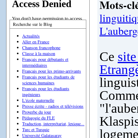
Mots-clé
linguiti
Recherche sur le Blog
L'auberg
Actualités
Aller en France
Chanson francophone
Ce
sit
Classe à la maison
Français pour débutants et
Etrang
intermédiaires
Français pour les primo-arrivants
Français pour les étudiants de
linguis
sciences humaines
Français pour les étudiants
Comme 
ingénieurs
L'école maternelle
"l'aub
Presse écrite - radios et télévisions
Proverbe du jour
Klaspis
Pédagogie du FLE
Traduction, interprétariat, lexique...
Turc et Turquie
logemen
Université Galatasaray