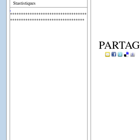
Stastistiques
***********************************
**********************************
PARTAG