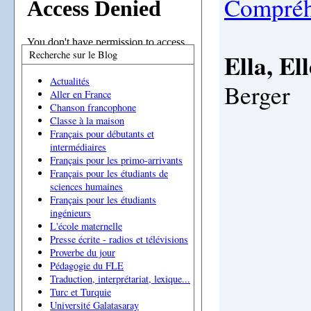
Compréh
Recherche sur le Blog
Ella, Ell
Actualités
Berger
Aller en France
Chanson francophone
Classe à la maison
Français pour débutants et
intermédiaires
Français pour les primo-arrivants
Français pour les étudiants de
sciences humaines
Français pour les étudiants
ingénieurs
L'école maternelle
Presse écrite - radios et télévisions
Proverbe du jour
Pédagogie du FLE
Traduction, interprétariat, lexique...
Turc et Turquie
Université Galatasaray