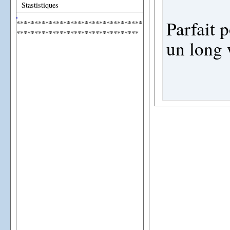
Stastistiques
Parfait 
***********************************
**********************************
un long 