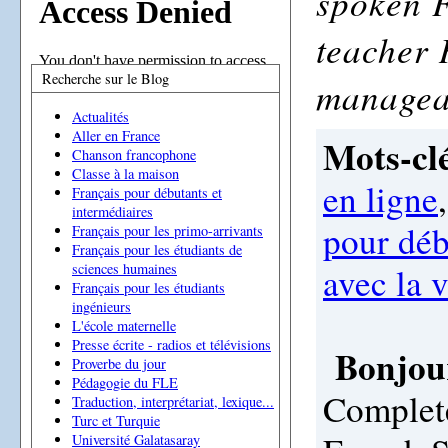
spoken F
teacher 
Recherche sur le Blog
manageab
Actualités
Aller en France
Mots-clé
Chanson francophone
Classe à la maison
en ligne
Français pour débutants et
intermédiaires
pour déb
Français pour les primo-arrivants
Français pour les étudiants de
avec la 
sciences humaines
Français pour les étudiants
ingénieurs
L'école maternelle
Presse écrite - radios et télévisions
Bonjou
Proverbe du jour
Pédagogie du FLE
Complete
Traduction, interprétariat, lexique...
Turc et Turquie
Université Galatasaray