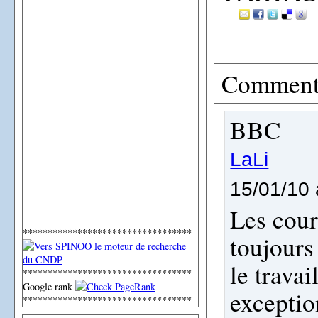
Comment
BBC
LaLi
15/01/10 
Les cour
**********************************
toujours
le trava
**********************************
Google rank
exception
**********************************