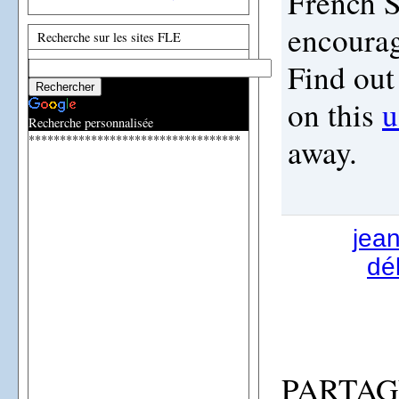
French S
encoura
Recherche sur les sites FLE
Find out
on this
u
Recherche personnalisée
**********************************
away.
jea
dé
PARTAG