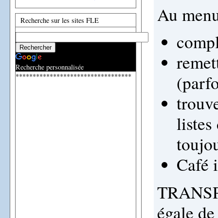
Au menu
Recherche sur les sites FLE
compl
remet
Recherche personnalisée
(parfo
**********************************
trouv
listes
toujou
Café i
TRANSP
égale de 