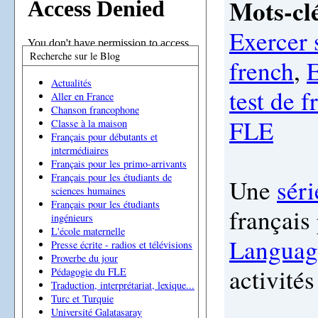
Mots-clé
Exercer 
Recherche sur le Blog
french
,
E
Actualités
test de f
Aller en France
Chanson francophone
FLE
Classe à la maison
Français pour débutants et
intermédiaires
Français pour les primo-arrivants
Français pour les étudiants de
Une
séri
sciences humaines
Français pour les étudiants
français
ingénieurs
L'école maternelle
Languag
Presse écrite - radios et télévisions
Proverbe du jour
activités
Pédagogie du FLE
Traduction, interprétariat, lexique...
Turc et Turquie
Université Galatasaray