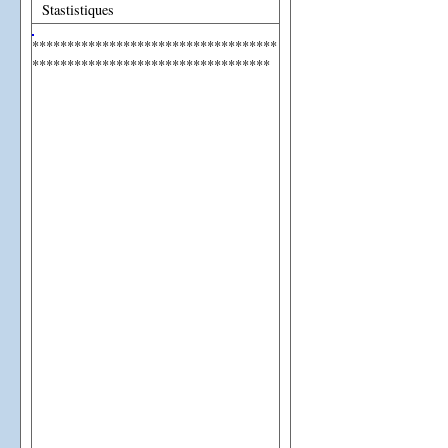
Stastistiques
***********************************
**********************************