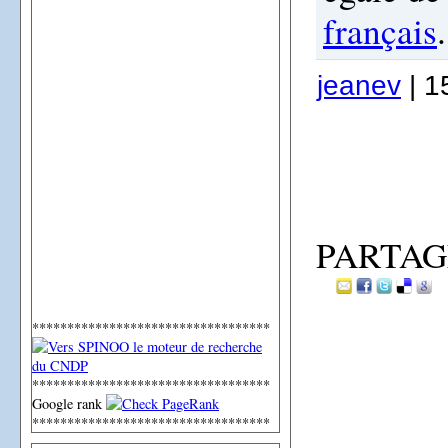
français
.
jeanev
| 1
PARTAG
**********************************
**********************************
Google rank
**********************************