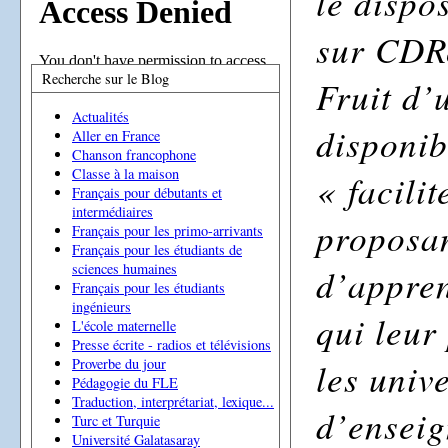
le disp
sur CDRo
Recherche sur le Blog
Fruit d’
Actualités
disponib
Aller en France
Chanson francophone
Classe à la maison
« facilit
Français pour débutants et
intermédiaires
proposa
Français pour les primo-arrivants
Français pour les étudiants de
sciences humaines
d’appren
Français pour les étudiants
ingénieurs
qui leur
L'école maternelle
Presse écrite - radios et télévisions
les unive
Proverbe du jour
Pédagogie du FLE
Traduction, interprétariat, lexique...
d’enseig
Turc et Turquie
Université Galatasaray