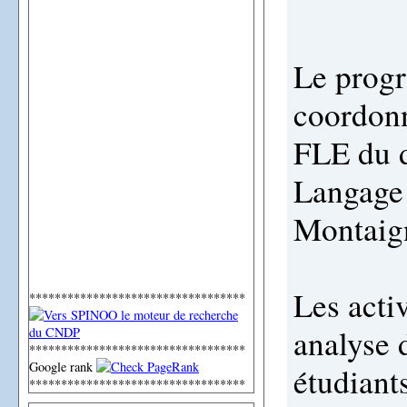
Le prog
coordonn
FLE du 
Langage 
Montaig
Les acti
**********************************
analyse 
**********************************
Google rank
étudiant
**********************************