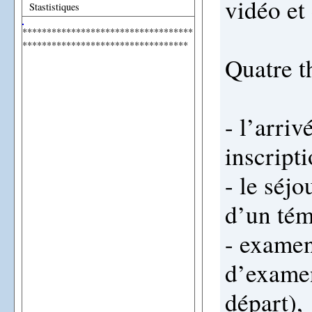
vidéo et
Stastistiques
***********************************
**********************************
Quatre t
- l’arriv
inscripti
- le séjo
d’un tém
- examen
d’examen
départ),