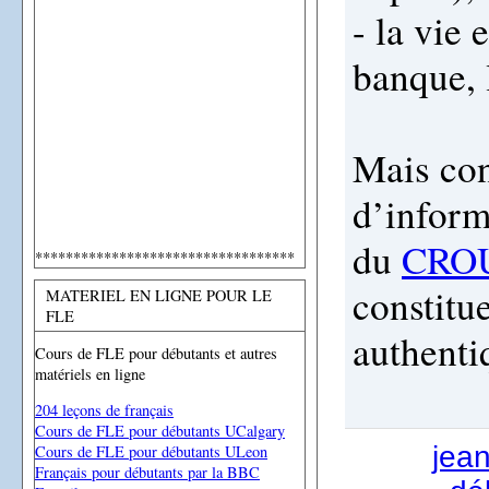
- la vie 
banque, l
Mais con
d’inform
du
CRO
**********************************
constitu
MATERIEL EN LIGNE POUR LE
FLE
authenti
Cours de FLE pour débutants et autres
matériels en ligne
204 leçons de français
Cours de FLE pour débutants UCalgary
jea
Cours de FLE pour débutants ULeon
Français pour débutants par la BBC