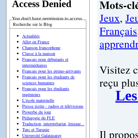
Mots-clé
Jeux
,
Je
Recherche sur le Blog
Français
Actualités
apprend
Aller en France
Chanson francophone
Classe à la maison
Français pour débutants et
Visitez c
intermédiaires
Français pour les primo-arrivants
Français pour les étudiants de
reçu plu
sciences humaines
Français pour les étudiants
Les
ingénieurs
L'école maternelle
Presse écrite - radios et télévisions
Proverbe du jour
Pédagogie du FLE
Traduction, interprétariat, lexique...
Turc et Turquie
Il propos
Université Galatasaray