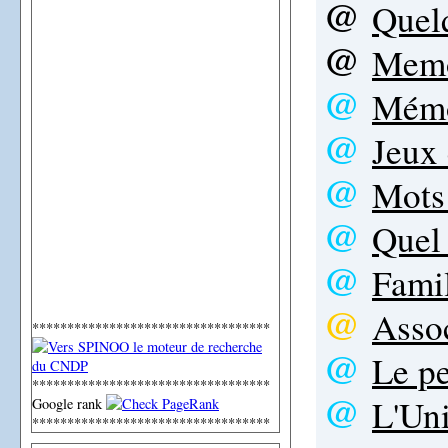
@
Quel
@
Mem
@
Mémo
@
Jeux 
@
Mots 
@
Quel
@
Fami
@
Assoc
**********************************
@
Le pe
**********************************
@
L'Un
Google rank
**********************************