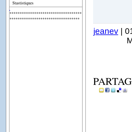
Stastistiques
***********************************
**********************************
jeanev
| 0
M
PARTAG