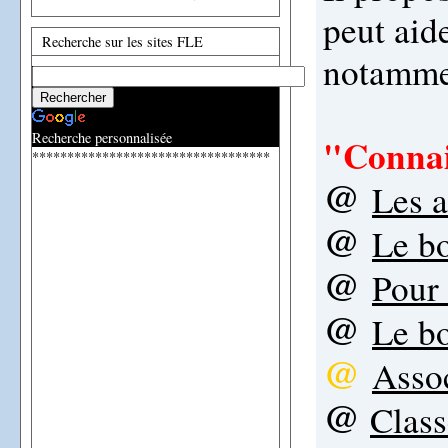
peut aid
Recherche sur les sites FLE
notammen
Recherche personnalisée
"Connai
**********************************
@
Les a
@
Le b
@
Pour 
@
Le b
@
Assoc
@
Class