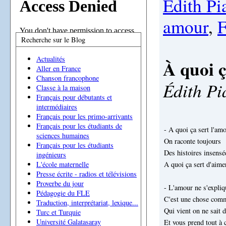
Edith Pi
amour
,
Recherche sur le Blog
Actualités
À quoi ç
Aller en France
Chanson francophone
Édith Pi
Classe à la maison
Français pour débutants et
intermédiaires
Français pour les primo-arrivants
Français pour les étudiants de
- A quoi ça sert l'am
sciences humaines
On raconte toujours
Français pour les étudiants
Des histoires insensé
ingénieurs
A quoi ça sert d'aime
L'école maternelle
Presse écrite - radios et télévisions
Proverbe du jour
- L'amour ne s'expliq
Pédagogie du FLE
C'est une chose com
Traduction, interprétariat, lexique...
Qui vient on ne sait 
Turc et Turquie
Université Galatasaray
Et vous prend tout à 