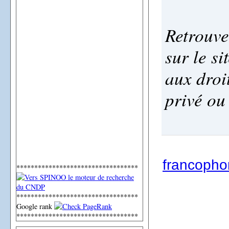
Retrouve
sur le si
aux droi
privé ou
francoph
**********************************
**********************************
Google rank
**********************************