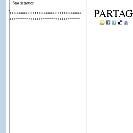
Stastistiques
PARTAG
***********************************
**********************************