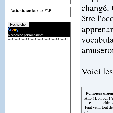
changé. 
Recherche sur les sites FLE
être l'oc
apprenan
Recherche personnalisée
vocabula
**********************************
amusero
Voici les
-
Pompiers-urgen
- Allo ! Bonjour ! 
un seau qui brûle 
- Faut venir tout d
parts…