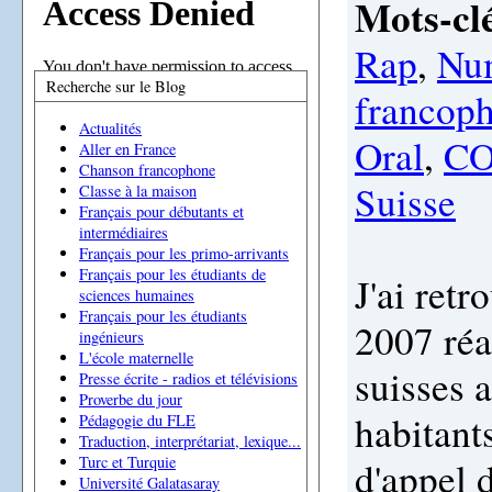
Mots-clé
Rap
,
Nu
Recherche sur le Blog
francop
Actualités
Oral
,
C
Aller en France
Chanson francophone
Suisse
Classe à la maison
Français pour débutants et
intermédiaires
Français pour les primo-arrivants
Français pour les étudiants de
J'ai ret
sciences humaines
Français pour les étudiants
2007 réa
ingénieurs
L'école maternelle
suisses 
Presse écrite - radios et télévisions
Proverbe du jour
habitant
Pédagogie du FLE
Traduction, interprétariat, lexique...
Turc et Turquie
d'appel 
Université Galatasaray