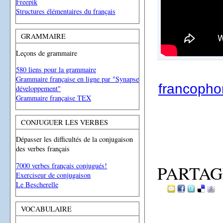
Freepik
Structures élémentaires du français
GRAMMAIRE
Leçons de grammaire
580 liens pour la grammaire
Grammaire française en ligne par "Synapse
francoph
développement"
Grammaire française TEX
CONJUGUER LES VERBES
Dépasser les difficultés de la conjugaison
des verbes français
7000 verbes français conjugués!
PARTAG
Exerciseur de conjugaison
Le Bescherelle
VOCABULAIRE