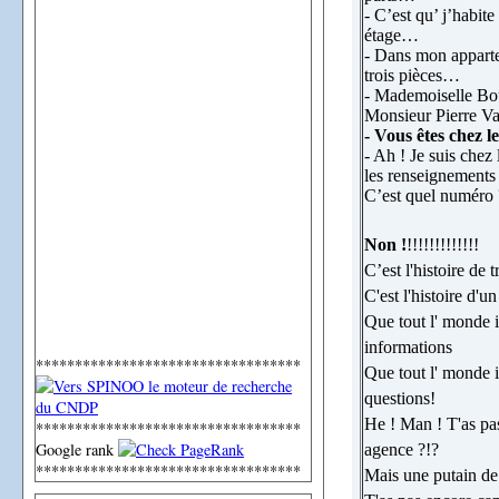
- C’est qu’ j’habi
étage…
- Dans mon appartem
trois pièces…
- Mademoiselle Bo
Monsieur Pierre Va
- Vous êtes chez l
- Ah ! Je suis chez 
les renseignements
C’est quel numéro 
Non !
!!!!!!!!!!!!!
C’est l'histoire de t
C'est l'histoire d'u
Que tout l' monde il
informations
**********************************
Que tout l' monde i
questions!
He ! Man ! T'as pas
**********************************
Google rank
agence ?!?
**********************************
Mais une putain de 