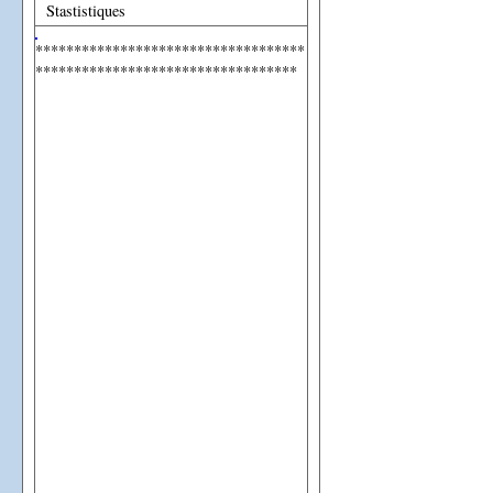
Stastistiques
***********************************
**********************************