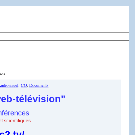
ues
udiovisuel
,
CO
,
Documents
web-télévision"
nférences
t scientifiques
c2.tv/