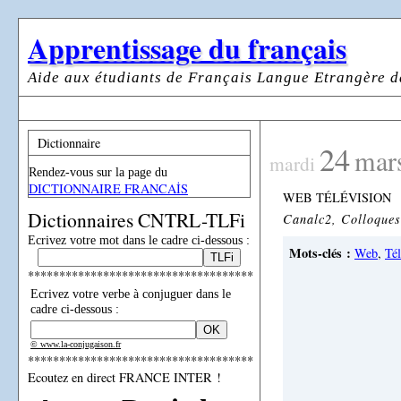
Apprentissage du français
Aide aux étudiants de Français Langue Etrangère d
Dictionnaire
24
mar
mardi
Rendez-vous sur la page du
DICTIONNAIRE FRANCAİS
WEB TÉLÉVISION
Dictionnaires CNTRL-TLFi
Canalc2, Colloques 
Ecrivez votre mot dans le cadre ci-dessous :
Mots-clés :
Web
,
Tél
************************************
Ecrivez votre verbe à conjuguer dans le
cadre ci-dessous :
© www.la-conjugaison.fr
************************************
Ecoutez en direct FRANCE INTER !