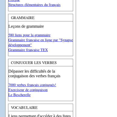
Structures élémentaires du français
GRAMMAIRE
Leçons de grammaire
580 liens pour la grammaire
Grammaire française en ligne par "Synapse
développement"
Grammaire française TEX
CONJUGUER LES VERBES
Dépasser les difficultés de la
conjugaison des verbes français
7000 verbes français conjugués!
Exerciseur de conjugaison
Le Bescherelle
VOCABULAIRE
Liens permettant d'accéder à des listes