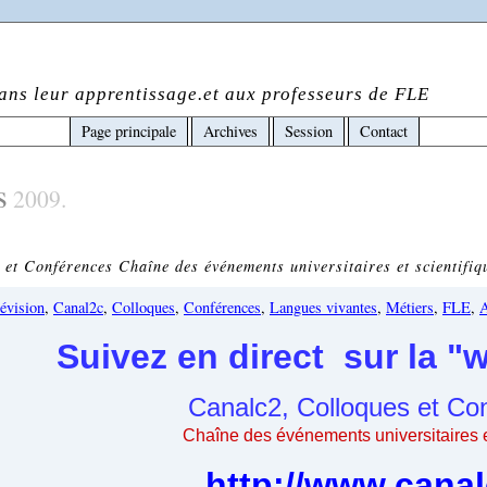
ans leur apprentissage.et aux professeurs de FLE
Page principale
Archives
Session
Contact
s
2009.
et Conférences Chaîne des événements universitaires et scientifiq
évision
,
Canal2c
,
Colloques
,
Conférences
,
Langues vivantes
,
Métiers
,
FLE
,
A
Suivez en direct sur la "
Canalc2, Colloques et Co
Chaîne des événements universitaires e
http://www.canal