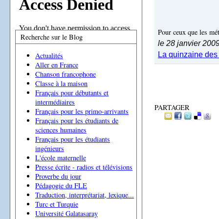
Pour ceux que les mét
Recherche sur le Blog
le 28 janvier 200
La quinzaine des
Actualités
Aller en France
Chanson francophone
Classe à la maison
Français pour débutants et
intermédiaires
PARTAGER
Français pour les primo-arrivants
Français pour les étudiants de
sciences humaines
Français pour les étudiants
ingénieurs
L'école maternelle
Presse écrite - radios et télévisions
Proverbe du jour
Pédagogie du FLE
Traduction, interprétariat, lexique...
Turc et Turquie
Université Galatasaray