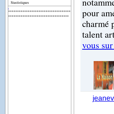
notammen
Stastistiques
pour amél
***********************************
**********************************
charmé p
talent ar
vous sur
jeanev