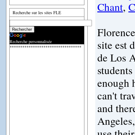
Chant
,
C
Recherche sur les sites FLE
Florence
site est 
Recherche personnalisée
**********************************
de Los A
students
enough h
can't tr
and there
Angeles,
use thei