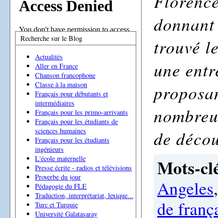
Florence
donnant 
Recherche sur le Blog
trouvé l
Actualités
une entr
Aller en France
Chanson francophone
Classe à la maison
proposan
Français pour débutants et
intermédiaires
nombreus
Français pour les primo-arrivants
Français pour les étudiants de
sciences humaines
de décou
Français pour les étudiants
ingénieurs
L'école maternelle
Mots-clé
Presse écrite - radios et télévisions
Proverbe du jour
Angeles
Pédagogie du FLE
Traduction, interprétariat, lexique...
de franç
Turc et Turquie
Université Galatasaray