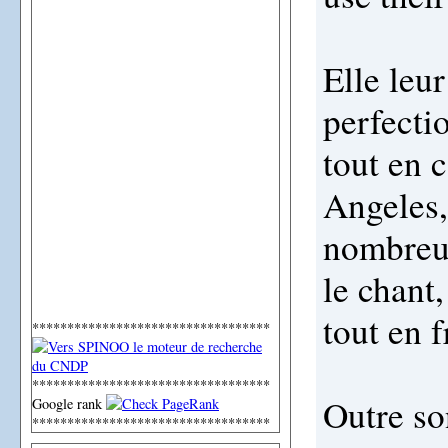
Elle leur
perfectio
tout en 
Angeles,
nombreus
le chant,
tout en f
**********************************
**********************************
Outre so
Google rank
**********************************