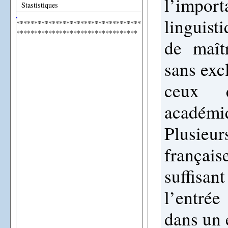
l’impo
Stastistiques
linguist
***********************************
**********************************
de maît
sans exc
ceux q
académiq
Plusieu
français
suffisan
l’entrée
dans un 