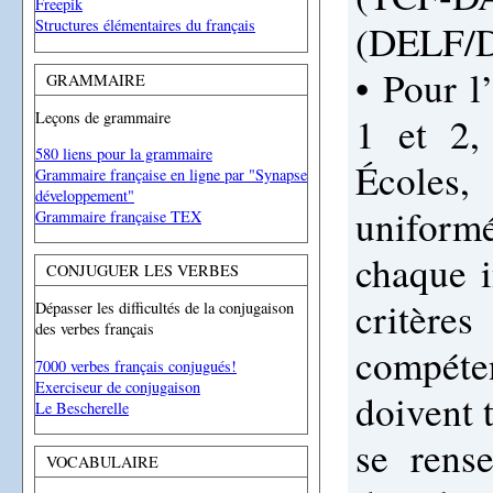
Freepik
Structures élémentaires du français
(DELF/
• Pour l
GRAMMAIRE
Leçons de grammaire
1 et 2,
580 liens pour la grammaire
Écoles
Grammaire française en ligne par "Synapse
développement"
uniformé
Grammaire française TEX
chaque i
CONJUGUER LES VERBES
critèr
Dépasser les difficultés de la conjugaison
des verbes français
compéte
7000 verbes français conjugués!
Exerciseur de conjugaison
doivent 
Le Bescherelle
se rense
VOCABULAIRE