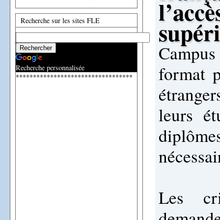
l’accè
Recherche sur les sites FLE
supéri
Campus 
format p
Recherche personnalisée
**********************************
étranger
leurs é
diplôme
nécessai
Les cr
demande 