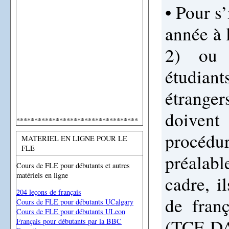
• Pour s
année à 
2) ou e
étudiant
étrang
doiven
**********************************
procéd
MATERIEL EN LIGNE POUR LE
FLE
préalabl
Cours de FLE pour débutants et autres
matériels en ligne
cadre, i
204 leçons de français
de franç
Cours de FLE pour débutants UCalgary
Cours de FLE pour débutants ULeon
(TCF-DA
Français pour débutants par la BBC