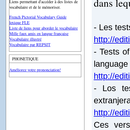
dans lequ
Liens permettant d'accéder à des listes de
vocabulaire et de le mémoriser.
French Pictorial Vocabulary Guide
lexique FLE
- Les tes
Liste de liens pour aborder le vocabulaire
Mille faux amis en langue française
http://edi
Vocabulaire illustré
Vocabulaire par REPSIT
- Tests o
PHONETIQUE
language 
Améliorez votre prononciation!
http://ed
- Los te
extranjera
http://ed
Ces vers