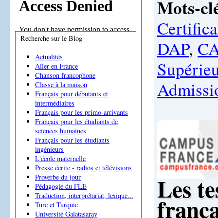
Mots-clé
Certifica
Recherche sur le Blog
DAP
,
C
Actualités
Supérieu
Aller en France
Chanson francophone
Admissi
Classe à la maison
Français pour débutants et
intermédiaires
Français pour les primo-arrivants
Français pour les étudiants de
sciences humaines
Français pour les étudiants
ingénieurs
L'école maternelle
Presse écrite - radios et télévisions
Les te
Proverbe du jour
Pédagogie du FLE
Traduction, interprétariat, lexique...
franç
Turc et Turquie
Université Galatasaray