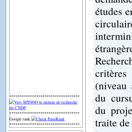
études e
circulair
intermin
étrangè
Recherch
critères
(niveau 
du cursu
**********************************
du proje
**********************************
traite de
Google rank
**********************************