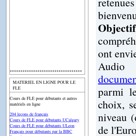
retenu
bienvenu
Objecti
compréhe
ont envi
Audio
**********************************
document
MATERIEL EN LIGNE POUR LE
parmi l
FLE
Cours de FLE pour débutants et autres
choix, se
matériels en ligne
niveau 
204 leçons de français
Cours de FLE pour débutants UCalgary
de l'Eur
Cours de FLE pour débutants ULeon
Français pour débutants par la BBC