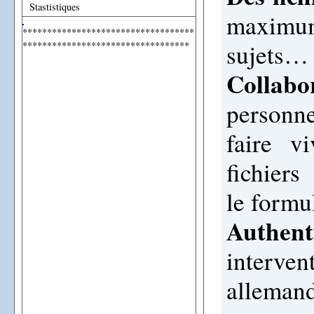
Stastistiques
maximum 
***********************************
sujets…
**********************************
Collabo
personn
faire v
fichiers
le formu
Authen
interven
alleman