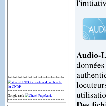
l'initiati
Audio-L
données 
authen
**********************************
locuteur
**********************************
utilisat
Google rank
**********************************
Des fich