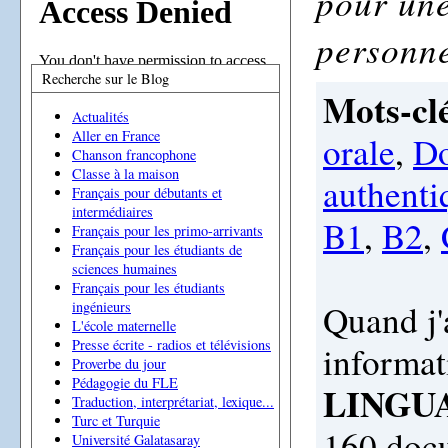
pour une
personne
Recherche sur le Blog
Mots-clé
Actualités
Aller en France
orale
,
Do
Chanson francophone
Classe à la maison
authenti
Français pour débutants et
intermédiaires
B1
,
B2
,
Français pour les primo-arrivants
Français pour les étudiants de
sciences humaines
Français pour les étudiants
Quand j'a
ingénieurs
L'école maternelle
Presse écrite - radios et télévisions
informat
Proverbe du jour
Pédagogie du FLE
LINGU
Traduction, interprétariat, lexique...
Turc et Turquie
160 docu
Université Galatasaray